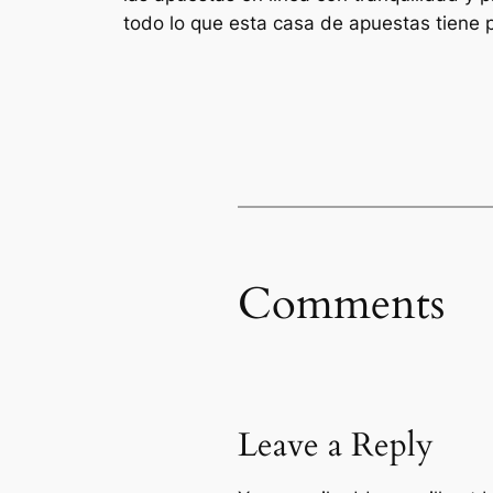
todo lo que esta casa de apuestas tiene p
Comments
Leave a Reply