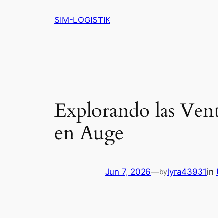
Skip
SIM-LOGISTIK
to
content
Explorando las Vent
en Auge
Jun 7, 2026
—
lyra43931
in
by