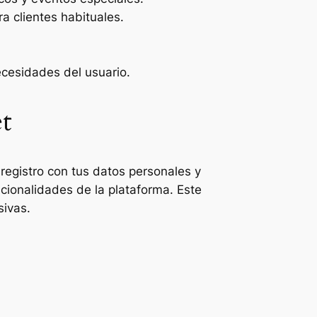
a clientes habituales.
ecesidades del usuario.
t
registro con tus datos personales y
cionalidades de la plataforma. Este
sivas.