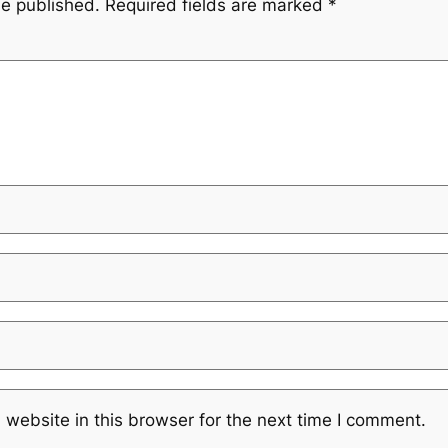
be published.
Required fields are marked
*
website in this browser for the next time I comment.