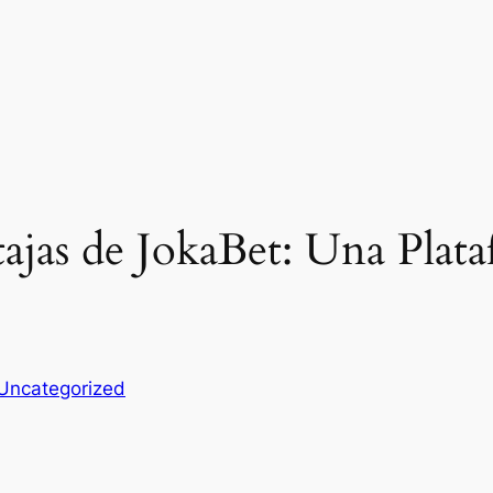
ajas de JokaBet: Una Plat
Uncategorized