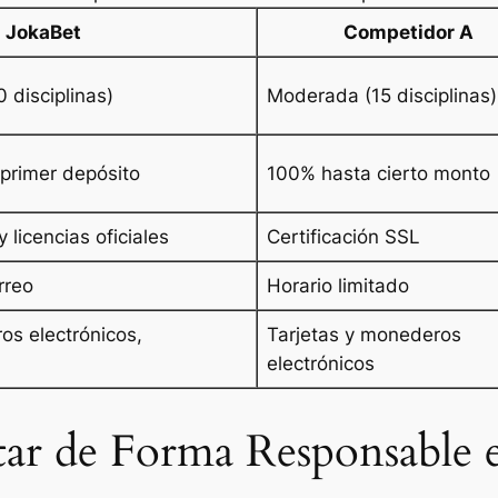
JokaBet
Competidor A
 disciplinas)
Moderada (15 disciplinas)
primer depósito
100% hasta cierto monto
 licencias oficiales
Certificación SSL
rreo
Horario limitado
os electrónicos,
Tarjetas y monederos
electrónicos
tar de Forma Responsable 