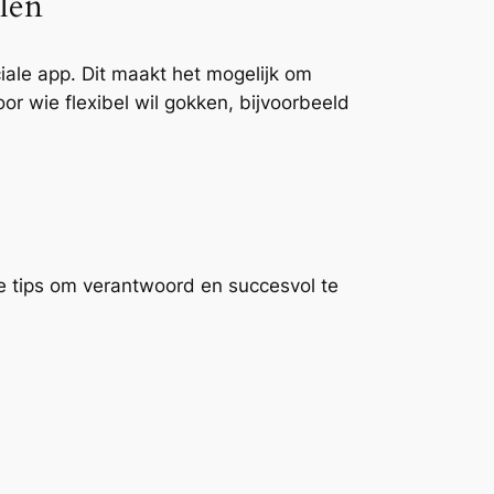
llen
ale app. Dit maakt het mogelijk om
or wie flexibel wil gokken, bijvoorbeeld
le tips om verantwoord en succesvol te