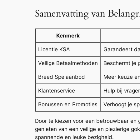
Samenvatting van Belangr
Kenmerk
Licentie KSA
Garandeert da
Veilige Betaalmethoden
Beschermt je 
Breed Spelaanbod
Meer keuze en 
Klantenservice
Hulp bij vrag
Bonussen en Promoties
Verhoogt je sp
Door te kiezen voor een betrouwbaar en 
genieten van een veilige en plezierige g
spannende en leuke bezigheid.