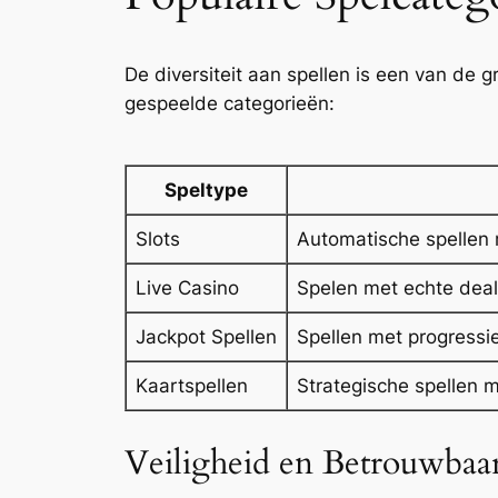
De diversiteit aan spellen is een van de 
gespeelde categorieën:
Speltype
Slots
Automatische spellen 
Live Casino
Spelen met echte deal
Jackpot Spellen
Spellen met progressi
Kaartspellen
Strategische spellen 
Veiligheid en Betrouwbaa