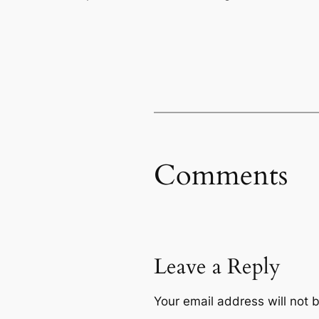
Comments
Leave a Reply
Your email address will not 