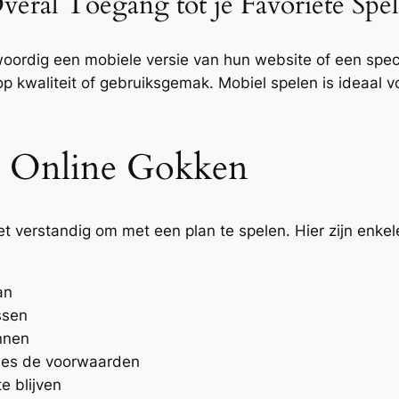
veral Toegang tot je Favoriete Spe
oordig een mobiele versie van hun website of een speci
p kwaliteit of gebruiksgemak. Mobiel spelen is ideaal vo
l Online Gokken
et verstandig om met een plan te spelen. Hier zijn enke
an
ssen
nnen
ees de voorwaarden
e blijven