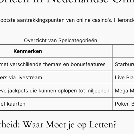
grootste aantrekkingspunten van online casino’s. Hierond
Overzicht van Spelcategorieën
Kenmerken
met verschillende thema’s en bonusfeatures
Starbur
ers via livestream
Live Bla
eve jackpots die kunnen oplopen tot miljoenen
Mega Mo
met kaarten
Poker, 
rheid: Waar Moet je op Letten?