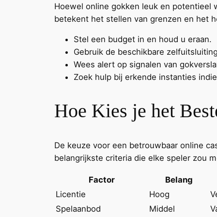
Hoewel online gokken leuk en potentieel w
betekent het stellen van grenzen en het 
Stel een budget in en houd u eraan.
Gebruik de beschikbare zelfuitsluitin
Wees alert op signalen van gokversla
Zoek hulp bij erkende instanties indi
Hoe Kies je het Bes
De keuze voor een betrouwbaar online casi
belangrijkste criteria die elke speler zou
Factor
Belang
Licentie
Hoog
V
Spelaanbod
Middel
V