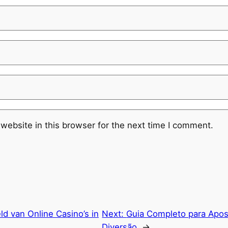
website in this browser for the next time I comment.
d van Online Casino’s in
Next:
Guia Completo para Apos
Diversão
→