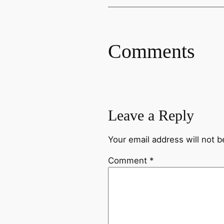
Comments
Leave a Reply
Your email address will not b
Comment
*