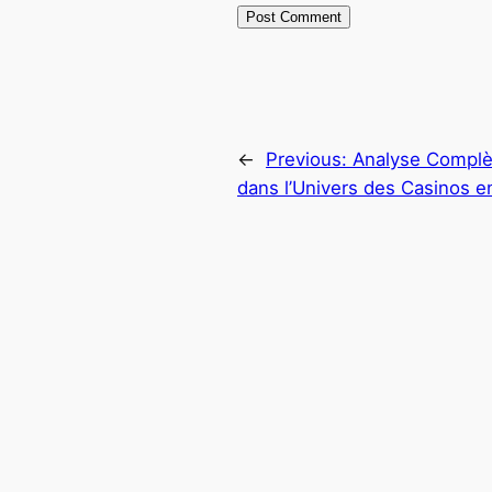
←
Previous:
Analyse Complèt
dans l’Univers des Casinos e