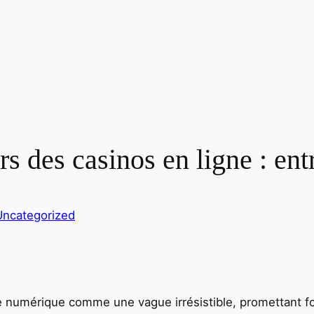
s des casinos en ligne : entr
Uncategorized
e numérique comme une vague irrésistible, promettant fo