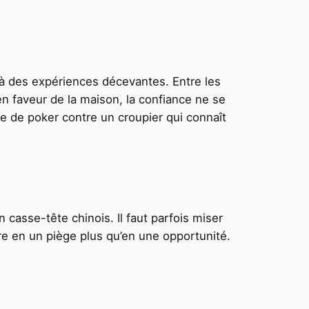
 à des expériences décevantes. Entre les
en faveur de la maison, la confiance ne se
 de poker contre un croupier qui connaît
 casse-tête chinois. Il faut parfois miser
fre en un piège plus qu’en une opportunité.