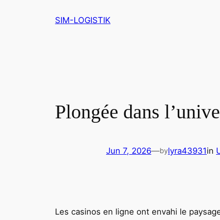
Skip
SIM-LOGISTIK
to
content
Plongée dans l’univer
Jun 7, 2026
—
lyra43931
in
by
Les casinos en ligne ont envahi le paysag