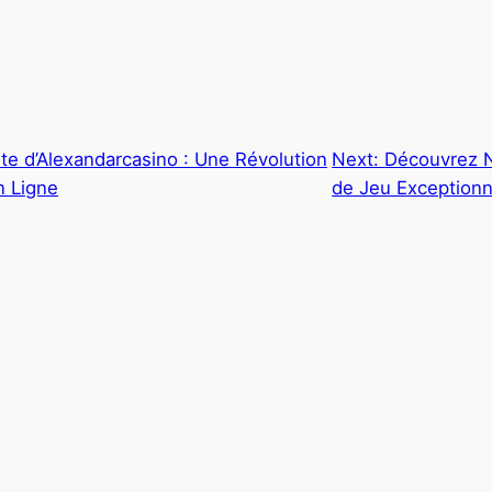
e d’Alexandarcasino : Une Révolution
Next:
Découvrez N
n Ligne
de Jeu Exceptionn