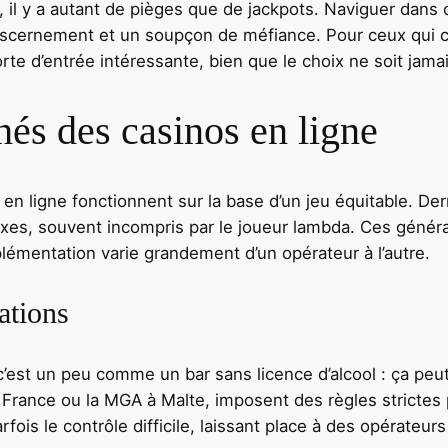
te, il y a autant de pièges que de jackpots. Naviguer da
discernement et un soupçon de méfiance. Pour ceux qui c
te d’entrée intéressante, bien que le choix ne soit jamais
és des casinos en ligne
s en ligne fonctionnent sur la base d’un jeu équitable. Der
xes, souvent incompris par le joueur lambda. Ces génér
mplémentation varie grandement d’un opérateur à l’autre.
ations
 c’est un peu comme un bar sans licence d’alcool : ça peu
 France ou la MGA à Malte, imposent des règles strictes 
rfois le contrôle difficile, laissant place à des opérateu