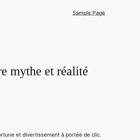
Sample Page
e mythe et réalité
rtune et divertissement à portée de clic.