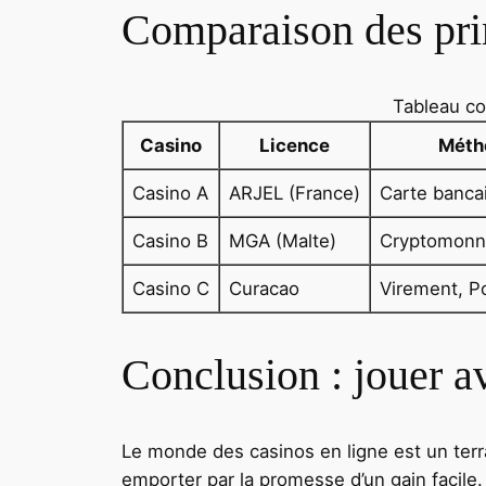
Comparaison des prin
Tableau co
Casino
Licence
Méth
Casino A
ARJEL (France)
Carte bancai
Casino B
MGA (Malte)
Cryptomonna
Casino C
Curacao
Virement, Po
Conclusion : jouer a
Le monde des casinos en ligne est un terrain 
emporter par la promesse d’un gain facile.