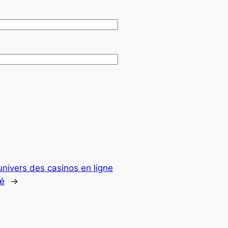
univers des casinos en ligne
té
→