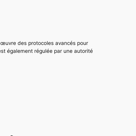
en œuvre des protocoles avancés pour
 est également régulée par une autorité