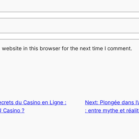
website in this browser for the next time I comment.
ecrets du Casino en Ligne :
Next:
Plongée dans l’
U Casino ?
: entre mythe et réali