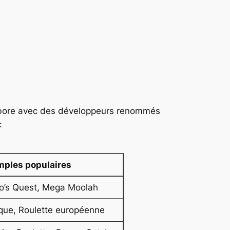
llabore avec des développeurs renommés
:
mples populaires
zo’s Quest, Mega Moolah
ique, Roulette européenne