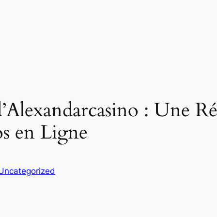
’Alexandarcasino : Une Ré
os en Ligne
Uncategorized