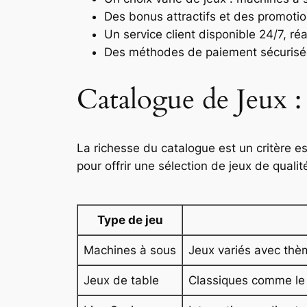
Des bonus attractifs et des promotion
Un service client disponible 24/7, réac
Des méthodes de paiement sécurisée
Catalogue de Jeux : 
La richesse du catalogue est un critère 
pour offrir une sélection de jeux de qualit
Type de jeu
Machines à sous
Jeux variés avec thèm
Jeux de table
Classiques comme le b