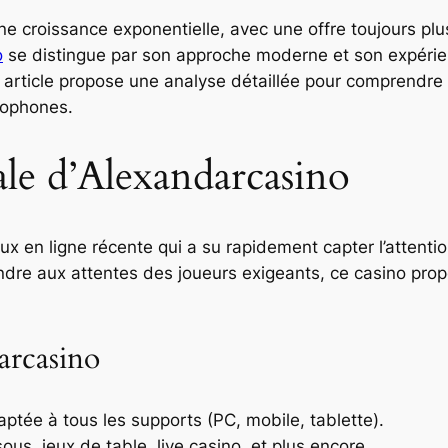
e croissance exponentielle, avec une offre toujours plus
o
se distingue par son approche moderne et son expérien
Cet article propose une analyse détaillée pour comprendre 
ncophones.
le d’Alexandarcasino
 en ligne récente qui a su rapidement capter l’attention
ndre aux attentes des joueurs exigeants, ce casino pro
arcasino
ptée à tous les supports (PC, mobile, tablette).
ous, jeux de table, live casino, et plus encore.