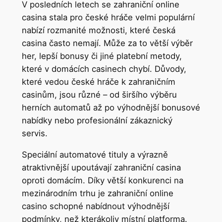
V posledních letech se zahraniční online
casina stala pro české hráče velmi populární
nabízí rozmanité možnosti, které česká
casina často nemají. Může za to větší výběr
her, lepší bonusy či jiné platební metody,
které v domácích casinech chybí. Důvody,
které vedou české hráče k zahraničním
casinům, jsou různé – od širšího výběru
herních automatů až po výhodnější bonusové
nabídky nebo profesionální zákaznický
servis.
Speciální automatové tituly a výrazně
atraktivnější upoutávají zahraniční casina
oproti domácím. Díky větší konkurenci na
mezinárodním trhu je zahraniční online
casino schopné nabídnout výhodnější
podmínky, než kterákoliv místní platforma.