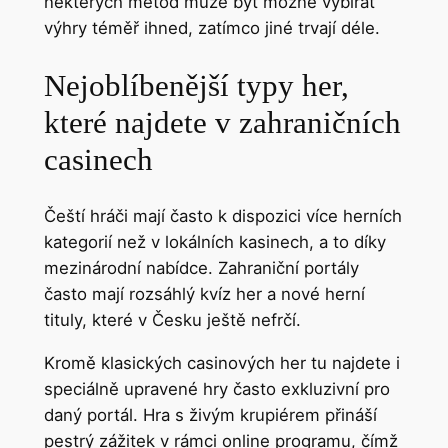
některých metod může být možné vybírat
výhry téměř ihned, zatímco jiné trvají déle.
Nejoblíbenější typy her,
které najdete v zahraničních
casinech
Čeští hráči mají často k dispozici více herních
kategorií než v lokálních kasinech, a to díky
mezinárodní nabídce. Zahraniční portály
často mají rozsáhlý kvíz her a nové herní
tituly, které v Česku ještě nefrčí.
Kromě klasických casinových her tu najdete i
speciálně upravené hry často exkluzivní pro
daný portál. Hra s živým krupiérem přináší
pestrý zážitek v rámci online programu, čímž