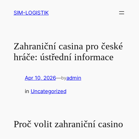
Skip
SIM-LOGISTIK
to
content
Zahraniční casina pro české
hráče: ústřední informace
Apr 10, 2026
—
admin
by
in
Uncategorized
Proč volit zahraniční casino