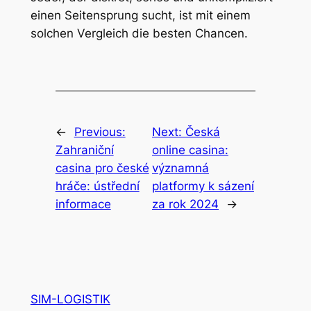
einen Seitensprung sucht, ist mit einem
solchen Vergleich die besten Chancen.
←
Previous:
Next:
Česká
Zahraniční
online casina:
casina pro české
významná
hráče: ústřední
platformy k sázení
informace
za rok 2024
→
SIM-LOGISTIK