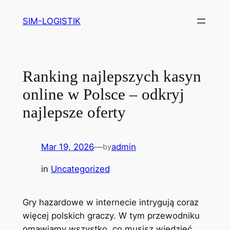
Skip
SIM-LOGISTIK
to
content
Ranking najlepszych kasyn
online w Polsce – odkryj
najlepsze oferty
Mar 19, 2026
—
admin
by
in
Uncategorized
Gry hazardowe w internecie intrygują coraz
więcej polskich graczy. W tym przewodniku
omawiamy wszystko, co musisz wiedzieć