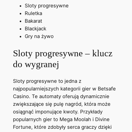
Sloty progresywne
Ruletka
Bakarat
Blackjack
Gry na żywo
Sloty progresywne – klucz
do wygranej
Sloty progresywne to jedna z
najpopularniejszych kategorii gier w Betsafe
Casino. Te automaty oferują dynamicznie
zwiększające się pulę nagród, która może
osiągnąć imponujące kwoty. Przykłady
popularnych gier to Mega Moolah i Divine
Fortune, które zdobyły serca graczy dzięki