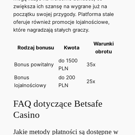
zwiększa ich szansę na wygrane już na
początku swojej przygody. Platforma stale
oferuje również promocje lojalnościowe,
które nagradzają stałych graczy.
Warunki
Rodzaj bonusu
Kwota
obrotu
do 1500
Bonus powitalny
35x
PLN
Bonus
do 200
25x
lojalnościowy
PLN
FAQ dotyczące Betsafe
Casino
Jakie metody płatności są dostępne w