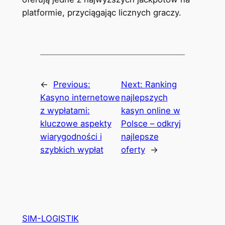
platformie, przyciągając licznych graczy.
←
Previous:
Next:
Ranking
Kasyno internetowe
najlepszych
z wypłatami:
kasyn online w
kluczowe aspekty
Polsce – odkryj
wiarygodności i
najlepsze
szybkich wypłat
oferty
→
SIM-LOGISTIK