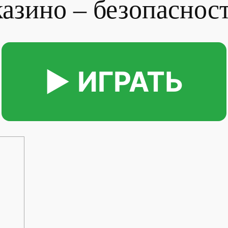
азино – безопаснос
▶️ ИГРАТЬ