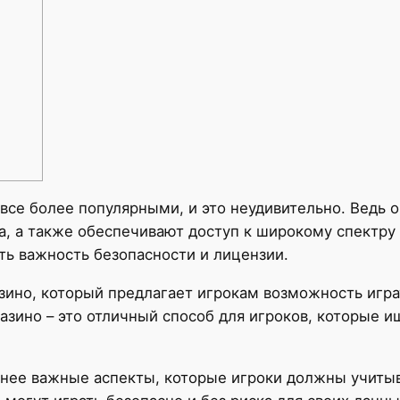
 все более популярными, и это неудивительно. Ведь
а, а также обеспечивают доступ к широкому спектру 
ть важность безопасности и лицензии.
азино, который предлагает игрокам возможность игра
 казино – это отличный способ для игроков, которые 
менее важные аспекты, которые игроки должны учиты