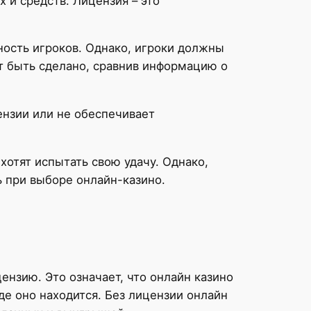
х и средств. Лицензия – это
ность игроков. Однако, игроки должны
т быть сделано, сравнив информацию о
ензии или не обеспечивает
хотят испытать свою удачу. Однако,
ь при выборе онлайн-казино.
ензию. Это означает, что онлайн казино
е оно находится. Без лицензии онлайн