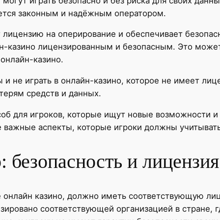
и могут играть безопасно и без риска для своих данны
яется законным и надёжным оператором.
т лицензию на оперирование и обеспечивает безопас
айн-казино лицензированным и безопасным. Это може
 онлайн-казино.
и не играть в онлайн-казино, которое не имеет лиц
терям средств и данных.
соб для игроков, которые ищут новые возможности и 
ее важные аспекты, которые игроки должны учитыват
: безопасность и лицензия
е онлайн казино, должно иметь соответствующую лиц
зировано соответствующей организацией в стране, гд