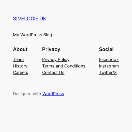
SIM-LOGISTIK
My WordPress Blog
About
Privacy
Social
Team
Privacy Policy
Facebook
History
Terms and Conditions
Instagram
Careers
Contact Us
Twitter/X
Designed with
WordPress