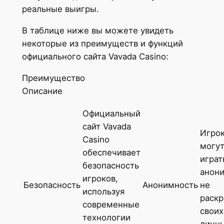
реальные выигры.
В таблице ниже вы можете увидеть
некоторые из преимуществ и функций
официального сайта Vavada Casino:
Преимущество
Описание
Официальный
сайт Vavada
Игро
Casino
могу
обеспечивает
играт
безопасность
анон
игроков,
Безопасность
Анонимность
не
используя
раск
современные
своих
технологии