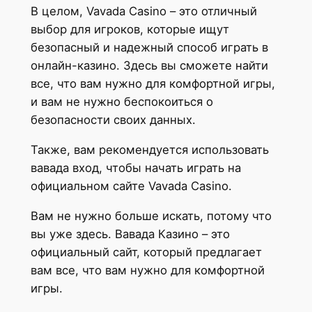
В целом, Vavada Casino – это отличный
выбор для игроков, которые ищут
безопасный и надежный способ играть в
онлайн-казино. Здесь вы сможете найти
все, что вам нужно для комфортной игры,
и вам не нужно беспокоиться о
безопасности своих данных.
Также, вам рекомендуется использовать
вавада вход, чтобы начать играть на
официальном сайте Vavada Casino.
Вам не нужно больше искать, потому что
вы уже здесь. Вавада Казино – это
официальный сайт, который предлагает
вам все, что вам нужно для комфортной
игры.