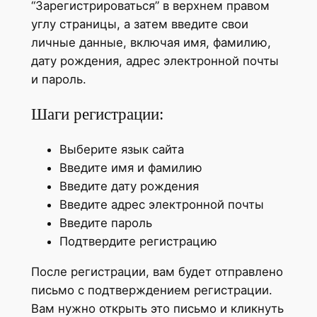
“Зарегистрироваться” в верхнем правом
углу страницы, а затем введите свои
личные данные, включая имя, фамилию,
дату рождения, адрес электронной почты
и пароль.
Шаги регистрации:
Выберите язык сайта
Введите имя и фамилию
Введите дату рождения
Введите адрес электронной почты
Введите пароль
Подтвердите регистрацию
После регистрации, вам будет отправлено
письмо с подтверждением регистрации.
Вам нужно открыть это письмо и кликнуть