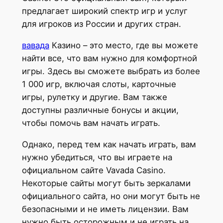
предлагает широкий спектр игр и услуг
для игроков из России и других стран.
вавада
Казино – это место, где вы можете
найти все, что вам нужно для комфортной
игры. Здесь вы сможете выбрать из более
1 000 игр, включая слоты, карточные
игры, рулетку и другие. Вам также
доступны различные бонусы и акции,
чтобы помочь вам начать играть.
Однако, перед тем как начать играть, вам
нужно убедиться, что вы играете на
официальном сайте Vavada Casino.
Некоторые сайты могут быть зеркалами
официального сайта, но они могут быть не
безопасными и не иметь лицензии. Вам
нужно быть осторожным и не играть на