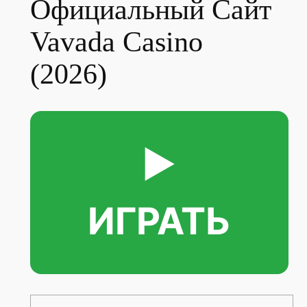
Официальный Сайт
Vavada Casino
(2026)
▶️
ИГРАТЬ