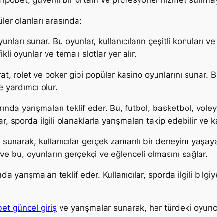
ler olanları arasında:
oyunları sunar. Bu oyunlar, kullanıcıların çeşitli konuları 
li oyunlar ve temalı slotlar yer alır.
t, rolet ve poker gibi popüler kasino oyunlarını sunar. B
e yardımcı olur.
rında yarışmaları teklif eder. Bu, futbol, basketbol, vole
, sporda ilgili olanaklarla yarışmaları takip edebilir ve ka
ı sunarak, kullanıcılar gerçek zamanlı bir deneyim yaşayab
ve bu, oyunların gerçekçi ve eğlenceli olmasını sağlar.
a yarışmaları teklif eder. Kullanıcılar, sporda ilgili bilgi
bet güncel giriş
ve yarışmalar sunarak, her türdeki oyuncu