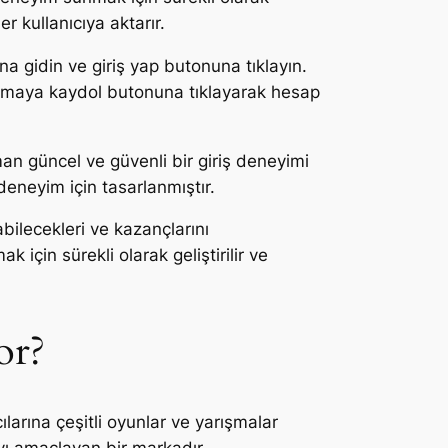
er kullanıcıya aktarır.
na gidin ve giriş yap butonuna tıklayın.
ygulamaya kaydol butonuna tıklayarak hesap
man güncel ve güvenli bir giriş deneyimi
deneyim için tasarlanmıştır.
bilecekleri ve kazançlarını
 için sürekli olarak geliştirilir ve
or?
ılarına çeşitli oyunlar ve yarışmalar
yı amaçlayan bir markadır.