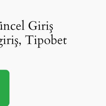
ncel Giriş
iriş, Tipobet