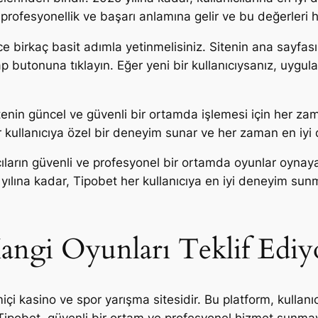
n, profesyonellik ve başarı anlamına gelir ve bu değerleri h
e birkaç basit adımla yetinmelisiniz. Sitenin ana sayfası
iş yap butonuna tıklayın. Eğer yeni bir kullanıcıysanız, u
sitenin güncel ve güvenli bir ortamda işlemesi için her za
r kullanıcıya özel bir deneyim sunar ve her zaman en iyi 
ıcıların güvenli ve profesyonel bir ortamda oyunlar oynaya
ılına kadar, Tipobet her kullanıcıya en iyi deneyim sunmak
angi Oyunları Teklif Ediy
içi kasino ve spor yarışma sitesidir. Bu platform, kullanıc
 Tipobet, güvenli bir ortam ve profesyonel hizmet sunma