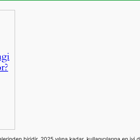
ngi
r?
lerinden biridir. 2025 yılına kadar, kullanıcılarına en iy