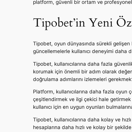
platform, güvenli bir ortam ve profesyonel 
Tipobet’in Yeni Öze
Tipobet, oyun dünyasında sürekli gelişen b
güncellemelerle kullanıcı deneyimi daha da i
Tipobet, kullanıcılarına daha fazla güvenlik
korumak için önemli bir adım olarak değerle
doğrulama adımlarını izlemeleri gerekmekt
Platform, kullanıcılarına daha fazla oyun ç
çeşitlendirmek ve ilgi çekici hale getirmek
kullanıcı için en uygun oyunları bulmaları
Tipobet, kullanıcılarına daha kolay ve hızlı
hesaplarına daha hızlı ve kolay bir şekilde 