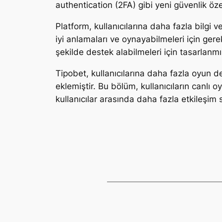
authentication (2FA) gibi yeni güvenlik özell
Platform, kullanıcılarına daha fazla bilgi 
iyi anlamaları ve oynayabilmeleri için gerekli
şekilde destek alabilmeleri için tasarlanmış
Tipobet, kullanıcılarına daha fazla oyun 
eklemiştir. Bu bölüm, kullanıcıların canlı
kullanıcılar arasında daha fazla etkileşim