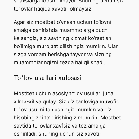
shaxslarga topshirilmaydi. Shuning uchun siz
to’lovlar haqida xavotir olmaysiz.
Agar siz mostbet o’ynash uchun to’lovni
amalga oshirishda muammolarga duch
kelsangiz, siz saytning xizmat ko’rsatish
bo’limiga murojaat qilishingiz mumkin. Ular
sizga yordam berishga tayyor va sizning
muammolaringizni tezda hal qilishadi.
To’lov usullari xulosasi
Mostbet uchun asosiy to’lov usullari juda
xilma-xil va qulay. Siz o’z tanloviga muvofiq
to’lov usulini tanlashingiz mumkin va o’z
hisobingizni to’ldirishingiz mumkin. Mostbet
saytida to’lovlar xavfsiz va tez amalga
oshiriladi, shuning uchun siz xavotir