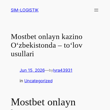
Skip
SIM-LOGISTIK
to
content
Mostbet onlayn kazino
O‘zbekistonda – to‘lov
usullari
Jun 15, 2026
—
lyra43931
by
in
Uncategorized
Mostbet onlayn