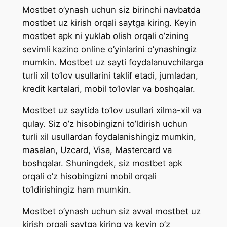
Mostbet o’ynash uchun siz birinchi navbatda
mostbet uz kirish orqali saytga kiring. Keyin
mostbet apk ni yuklab olish orqali o’zining
sevimli kazino online o’yinlarini o’ynashingiz
mumkin. Mostbet uz sayti foydalanuvchilarga
turli xil to’lov usullarini taklif etadi, jumladan,
kredit kartalari, mobil to’lovlar va boshqalar.
Mostbet uz saytida to’lov usullari xilma-xil va
qulay. Siz o’z hisobingizni to’ldirish uchun
turli xil usullardan foydalanishingiz mumkin,
masalan, Uzcard, Visa, Mastercard va
boshqalar. Shuningdek, siz mostbet apk
orqali o’z hisobingizni mobil orqali
to’ldirishingiz ham mumkin.
Mostbet o’ynash uchun siz avval mostbet uz
kirish orqali saytga kiring va keyin o’z