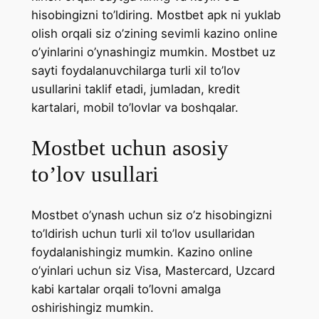
hisobingizni to’ldiring. Mostbet apk ni yuklab
olish orqali siz o’zining sevimli kazino online
o’yinlarini o’ynashingiz mumkin. Mostbet uz
sayti foydalanuvchilarga turli xil to’lov
usullarini taklif etadi, jumladan, kredit
kartalari, mobil to’lovlar va boshqalar.
Mostbet uchun asosiy
to’lov usullari
Mostbet o’ynash uchun siz o’z hisobingizni
to’ldirish uchun turli xil to’lov usullaridan
foydalanishingiz mumkin. Kazino online
o’yinlari uchun siz Visa, Mastercard, Uzcard
kabi kartalar orqali to’lovni amalga
oshirishingiz mumkin.