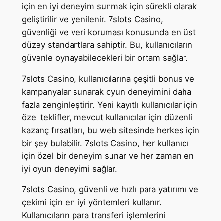
için en iyi deneyim sunmak için sürekli olarak
geliştirilir ve yenilenir. 7slots Casino,
güvenliği ve veri koruması konusunda en üst
düzey standartlara sahiptir. Bu, kullanıcıların
güvenle oynayabilecekleri bir ortam sağlar.
7slots Casino, kullanıcılarına çeşitli bonus ve
kampanyalar sunarak oyun deneyimini daha
fazla zenginleştirir. Yeni kayıtlı kullanıcılar için
özel teklifler, mevcut kullanıcılar için düzenli
kazanç fırsatları, bu web sitesinde herkes için
bir şey bulabilir. 7slots Casino, her kullanıcı
için özel bir deneyim sunar ve her zaman en
iyi oyun deneyimi sağlar.
7slots Casino, güvenli ve hızlı para yatırımı ve
çekimi için en iyi yöntemleri kullanır.
Kullanıcıların para transferi işlemlerini