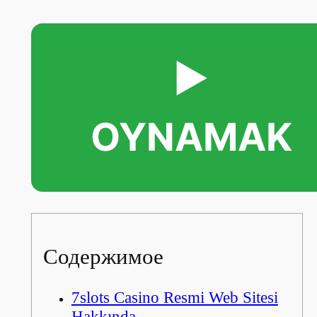
▶️
OYNAMAK
Содержимое
7slots Casino Resmi Web Sitesi
Hakkında