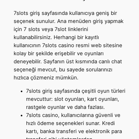
7slots giriş sayfasında kullanıcıya geniş bir
seçenek sunulur. Ana menüden giriş yapmak
için 7 slots veya 7slot linklerini
kullanabilirsiniz. Herhangi bir kayıtlı
kullanıcının 7slots casino resmi web sitesine
kolay bir şekilde erişebilir ve oyunları
deneyebilir. Sayfanın üst kısmında canlı chat
seçeneği mevcut, bu sayede sorularınızı
hızlıca çözmeniz mümkün.
7slots giriş sayfasında çeşitli oyun türleri
mevcuttur: slot oyunları, kart oyunları,
rastgele oyunlar ve daha fazlası.
7slots casino, kullanıcılarına güvenli ve
hızlı ödeme seçenekleri sunar. Kredi
kartı, banka transferi ve elektronik para