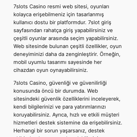
7slots Casino resmi web sitesi, oyunları
kolayca erişebilmeniz için tasarlanmış
kullanıcı dostu bir platformdur. 7slot giriş
sayfasından rahatça giriş yapabilirsiniz ve
çeşitli oyunlar arasında seçim yapabilirsiniz.
Web sitesinde bulunan çeşitli özellikler, oyun
deneyiminizi daha da zenginleştirir. Örneğin,
mobil uyumlu tasarımı sayesinde her
cihazdan oyun oynayabilirsiniz.
7slots Casino, güvenliği ve güvenilirliği
konusunda öncü bir durumda. Web
sitesindeki güvenlik özelliklerini inceleyerek,
kendi bilgilerinizi ve para yatırımlarınızı
koruyabilirsiniz. Ayrıca, hızlı ve etkili müşteri
hizmetleri destek sistemine da erişebilirsiniz.
Herhangi bir sorun yaşarsanız, destek