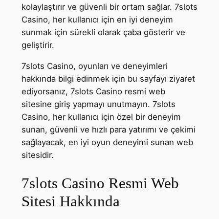
kolaylaştırır ve güvenli bir ortam sağlar. 7slots
Casino, her kullanıcı için en iyi deneyim
sunmak için sürekli olarak çaba gösterir ve
geliştirir.
7slots Casino, oyunları ve deneyimleri
hakkında bilgi edinmek için bu sayfayı ziyaret
ediyorsanız, 7slots Casino resmi web
sitesine giriş yapmayı unutmayın. 7slots
Casino, her kullanıcı için özel bir deneyim
sunan, güvenli ve hızlı para yatırımı ve çekimi
sağlayacak, en iyi oyun deneyimi sunan web
sitesidir.
7slots Casino Resmi Web
Sitesi Hakkında