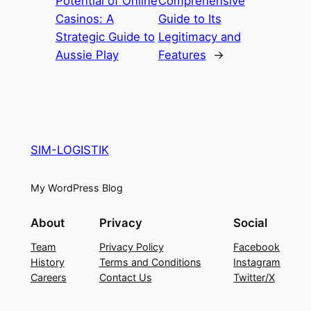
Potential of Online
Comprehensive
Casinos: A
Guide to Its
Strategic Guide to
Legitimacy and
Aussie Play
Features
→
SIM-LOGISTIK
My WordPress Blog
About
Privacy
Social
Team
Privacy Policy
Facebook
History
Terms and Conditions
Instagram
Careers
Contact Us
Twitter/X