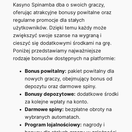
Kasyno Spinamba dba o swoich graczy,
oferując atrakcyjne bonusy powitalne oraz
regularne promocje dla stałych
użytkowników. Dzięki temu każdy może
zwiększyć swoje szanse na wygraną i
cieszyć się dodatkowymi środkami na grę.
Poniżej przedstawiamy najważniejsze
rodzaje bonusów dostępnych na platformie:
Bonus powitalny:
pakiet powitalny dla
nowych graczy, obejmujący bonus od
depozytu oraz darmowe spiny.
Bonusy depozytowe:
dodatkowe środki
za kolejne wpłaty na konto.
Darmowe spiny:
bezpłatne obroty na
wybranych automatach.
Program lojalnościowy:
nagrody i