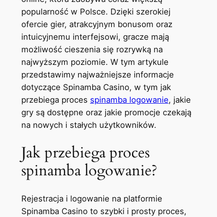
popularność w Polsce. Dzięki szerokiej
ofercie gier, atrakcyjnym bonusom oraz
intuicyjnemu interfejsowi, gracze mają
możliwość cieszenia się rozrywką na
najwyższym poziomie. W tym artykule
przedstawimy najważniejsze informacje
dotyczące Spinamba Casino, w tym jak
przebiega proces
spinamba logowanie
, jakie
gry są dostępne oraz jakie promocje czekają
na nowych i stałych użytkowników.
Jak przebiega proces
spinamba logowanie?
Rejestracja i logowanie na platformie
Spinamba Casino to szybki i prosty proces,