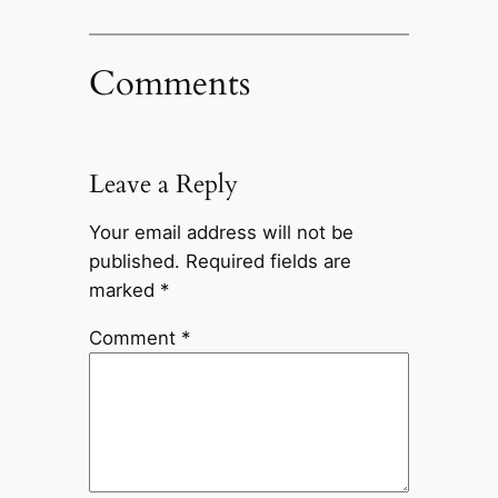
Comments
Leave a Reply
Your email address will not be
published.
Required fields are
marked
*
Comment
*