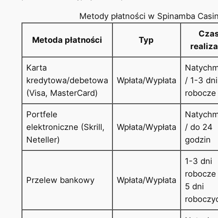
Metody płatności w Spinamba Casi
Cza
Metoda płatności
Typ
realiza
Karta
Natychm
kredytowa/debetowa
Wpłata/Wypłata
/ 1-3 dni
(Visa, MasterCard)
robocze
Portfele
Natychm
elektroniczne (Skrill,
Wpłata/Wypłata
/ do 24
Neteller)
godzin
1-3 dni
robocze 
Przelew bankowy
Wpłata/Wypłata
5 dni
roboczy