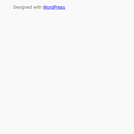
Designed with
WordPress