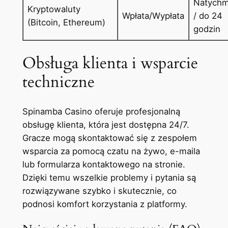
Natychm
Kryptowaluty
Wpłata/Wypłata
/ do 24
(Bitcoin, Ethereum)
godzin
Obsługa klienta i wsparcie
techniczne
Spinamba Casino oferuje profesjonalną
obsługę klienta, która jest dostępna 24/7.
Gracze mogą skontaktować się z zespołem
wsparcia za pomocą czatu na żywo, e-maila
lub formularza kontaktowego na stronie.
Dzięki temu wszelkie problemy i pytania są
rozwiązywane szybko i skutecznie, co
podnosi komfort korzystania z platformy.