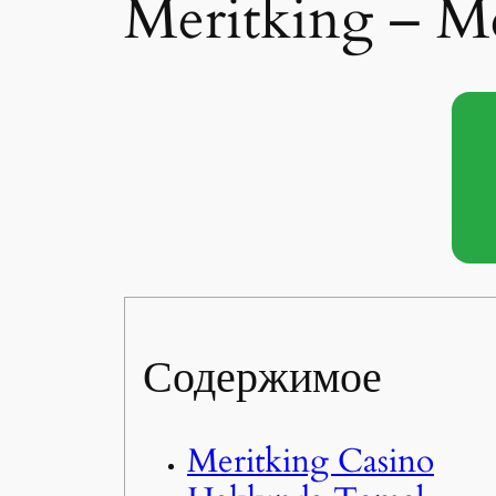
Meritking – Me
Содержимое
Meritking Casino