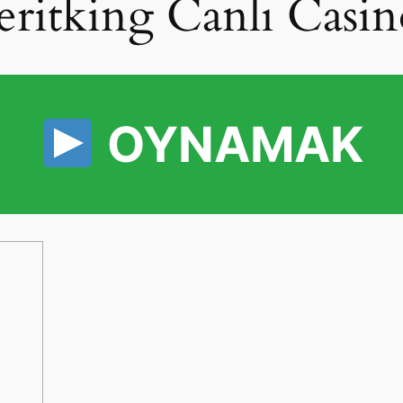
ritking Canlı Casin
OYNAMAK