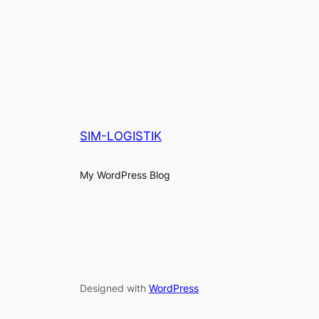
SIM-LOGISTIK
My WordPress Blog
Designed with
WordPress