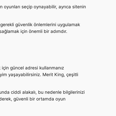
 oyunları seçip oynayabilir, ayrıca sitenin
 gerekli güvenlik önlemlerini uygulamak
i sağlamak için önemli bir adımdır.
ak için güncel adresi kullanmanız
im yaşayabilirsiniz. Merit King, çeşitli
da ciddi alakalı, bu nedenle bilgilerinizi
giderek, güvenli bir ortamda oyun