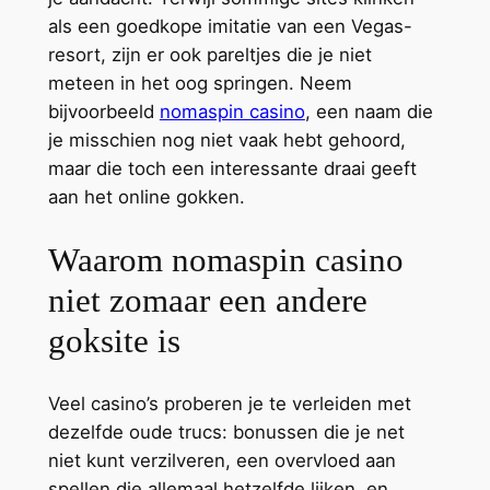
als een goedkope imitatie van een Vegas-
resort, zijn er ook pareltjes die je niet
meteen in het oog springen. Neem
bijvoorbeeld
nomaspin casino
, een naam die
je misschien nog niet vaak hebt gehoord,
maar die toch een interessante draai geeft
aan het online gokken.
Waarom nomaspin casino
niet zomaar een andere
goksite is
Veel casino’s proberen je te verleiden met
dezelfde oude trucs: bonussen die je net
niet kunt verzilveren, een overvloed aan
spellen die allemaal hetzelfde lijken, en