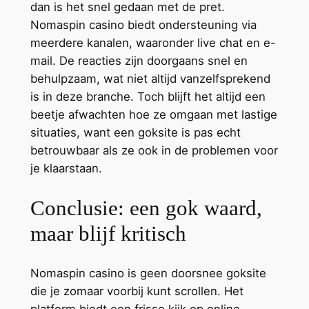
dan is het snel gedaan met de pret.
Nomaspin casino biedt ondersteuning via
meerdere kanalen, waaronder live chat en e-
mail. De reacties zijn doorgaans snel en
behulpzaam, wat niet altijd vanzelfsprekend
is in deze branche. Toch blijft het altijd een
beetje afwachten hoe ze omgaan met lastige
situaties, want een goksite is pas echt
betrouwbaar als ze ook in de problemen voor
je klaarstaan.
Conclusie: een gok waard,
maar blijf kritisch
Nomaspin casino is geen doorsnee goksite
die je zomaar voorbij kunt scrollen. Het
platform biedt een frisse kijk op online