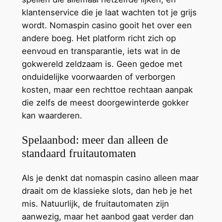
klantenservice die je laat wachten tot je grijs
wordt. Nomaspin casino gooit het over een
andere boeg. Het platform richt zich op
eenvoud en transparantie, iets wat in de
gokwereld zeldzaam is. Geen gedoe met
onduidelijke voorwaarden of verborgen
kosten, maar een rechttoe rechtaan aanpak
die zelfs de meest doorgewinterde gokker
kan waarderen.
Spelaanbod: meer dan alleen de
standaard fruitautomaten
Als je denkt dat nomaspin casino alleen maar
draait om de klassieke slots, dan heb je het
mis. Natuurlijk, de fruitautomaten zijn
aanwezig, maar het aanbod gaat verder dan