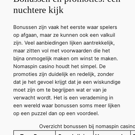
nuchtere kijk
Bonussen zijn vaak het eerste waar spelers
op afgaan, maar ze kunnen ook een valkuil
zijn. Veel aanbiedingen lijken aantrekkelijk,
maar zitten vol met voorwaarden die het
bijna onmogelijk maken om winst te maken.
Nomaspin casino houdt het simpel. De
promoties zijn duidelijk en redelijk, zonder
dat je het gevoel krijgt dat je een wiskundige
moet zijn om te begrijpen wat er van je
verwacht wordt. Het is een verademing in
een wereld waar bonussen soms meer lijken
op een puzzel dan op een voordeel.
Overzicht bonussen bij nomaspin casin