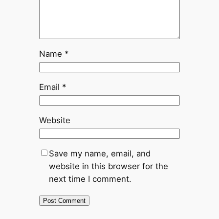
Name
*
Email
*
Website
Save my name, email, and
website in this browser for the
next time I comment.