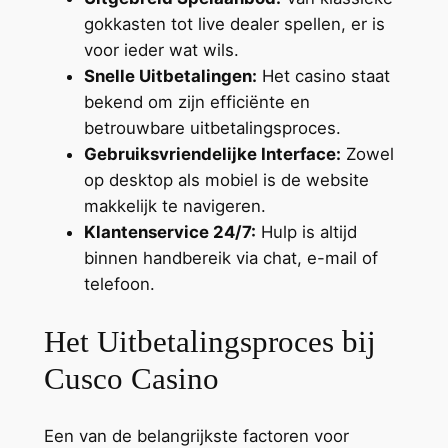
gokkasten tot live dealer spellen, er is
voor ieder wat wils.
Snelle Uitbetalingen:
Het casino staat
bekend om zijn efficiënte en
betrouwbare uitbetalingsproces.
Gebruiksvriendelijke Interface:
Zowel
op desktop als mobiel is de website
makkelijk te navigeren.
Klantenservice 24/7:
Hulp is altijd
binnen handbereik via chat, e-mail of
telefoon.
Het Uitbetalingsproces bij
Cusco Casino
Een van de belangrijkste factoren voor