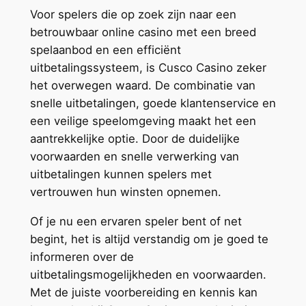
Voor spelers die op zoek zijn naar een
betrouwbaar online casino met een breed
spelaanbod en een efficiënt
uitbetalingssysteem, is Cusco Casino zeker
het overwegen waard. De combinatie van
snelle uitbetalingen, goede klantenservice en
een veilige speelomgeving maakt het een
aantrekkelijke optie. Door de duidelijke
voorwaarden en snelle verwerking van
uitbetalingen kunnen spelers met
vertrouwen hun winsten opnemen.
Of je nu een ervaren speler bent of net
begint, het is altijd verstandig om je goed te
informeren over de
uitbetalingsmogelijkheden en voorwaarden.
Met de juiste voorbereiding en kennis kan