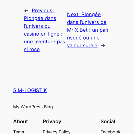
←
Previous:
Next:
Plongée
Plongée dans
dans l’univers de
l’univers du
Mr X Bet : un pari
casino en ligne :
risqué ou une
une aventure pas
valeur sûre ?
→
si rose
SIM-LOGISTIK
My WordPress Blog
About
Privacy
Social
Team
Privacy Policy
Facebook