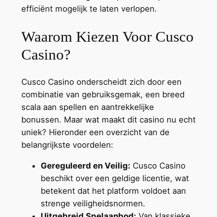
efficiënt mogelijk te laten verlopen.
Waarom Kiezen Voor Cusco
Casino?
Cusco Casino onderscheidt zich door een
combinatie van gebruiksgemak, een breed
scala aan spellen en aantrekkelijke
bonussen. Maar wat maakt dit casino nu echt
uniek? Hieronder een overzicht van de
belangrijkste voordelen:
Gereguleerd en Veilig:
Cusco Casino
beschikt over een geldige licentie, wat
betekent dat het platform voldoet aan
strenge veiligheidsnormen.
Uitgebreid Spelaanbod:
Van klassieke