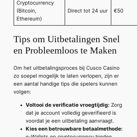
Cryptocurrency
(Bitcoin,
Direct tot 24 uur
€50
Ethereum)
Tips om Uitbetalingen Snel
en Probleemloos te Maken
Om het uitbetalingsproces bij Cusco Casino
zo soepel mogelijk te laten verlopen, zijn er
een aantal handige tips die spelers kunnen
volgen:
Voltooi de verificatie vroegtijdig:
Zorg
dat je account volledig geverifieerd is
voordat je een uitbetaling aanvraagt.
Kies een betrouwbare betaalmethode:
e-Wallets en cryptocurrency bieden