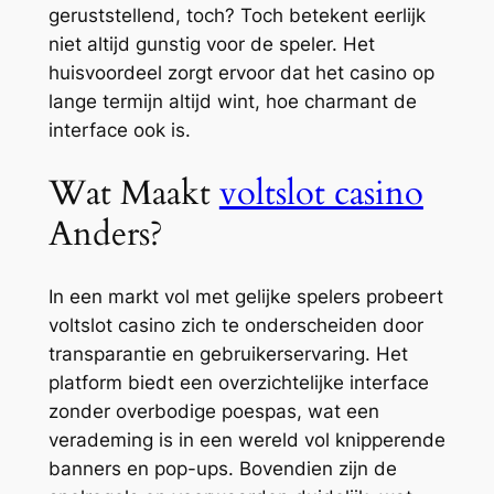
geruststellend, toch? Toch betekent eerlijk
niet altijd gunstig voor de speler. Het
huisvoordeel zorgt ervoor dat het casino op
lange termijn altijd wint, hoe charmant de
interface ook is.
Wat Maakt
voltslot casino
Anders?
In een markt vol met gelijke spelers probeert
voltslot casino zich te onderscheiden door
transparantie en gebruikerservaring. Het
platform biedt een overzichtelijke interface
zonder overbodige poespas, wat een
verademing is in een wereld vol knipperende
banners en pop-ups. Bovendien zijn de