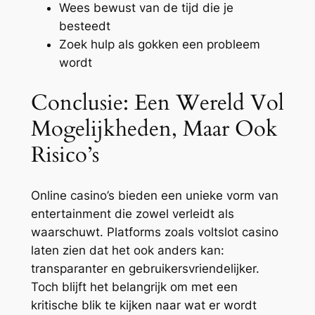
Wees bewust van de tijd die je
besteedt
Zoek hulp als gokken een probleem
wordt
Conclusie: Een Wereld Vol
Mogelijkheden, Maar Ook
Risico’s
Online casino’s bieden een unieke vorm van
entertainment die zowel verleidt als
waarschuwt. Platforms zoals voltslot casino
laten zien dat het ook anders kan:
transparanter en gebruikersvriendelijker.
Toch blijft het belangrijk om met een
kritische blik te kijken naar wat er wordt