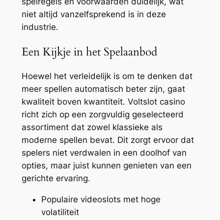
spelregels en voorwaarden duidelijk, wat
niet altijd vanzelfsprekend is in deze
industrie.
Een Kijkje in het Spelaanbod
Hoewel het verleidelijk is om te denken dat
meer spellen automatisch beter zijn, gaat
kwaliteit boven kwantiteit. Voltslot casino
richt zich op een zorgvuldig geselecteerd
assortiment dat zowel klassieke als
moderne spellen bevat. Dit zorgt ervoor dat
spelers niet verdwalen in een doolhof van
opties, maar juist kunnen genieten van een
gerichte ervaring.
Populaire videoslots met hoge
volatiliteit