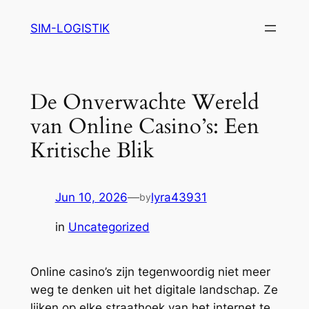
Skip
SIM-LOGISTIK
to
content
De Onverwachte Wereld
van Online Casino’s: Een
Kritische Blik
Jun 10, 2026
—
lyra43931
by
in
Uncategorized
Online casino’s zijn tegenwoordig niet meer
weg te denken uit het digitale landschap. Ze
lijken op elke straathoek van het internet te