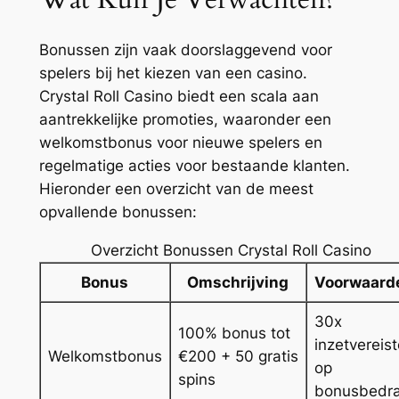
Bonussen zijn vaak doorslaggevend voor
spelers bij het kiezen van een casino.
Crystal Roll Casino biedt een scala aan
aantrekkelijke promoties, waaronder een
welkomstbonus voor nieuwe spelers en
regelmatige acties voor bestaande klanten.
Hieronder een overzicht van de meest
opvallende bonussen:
Overzicht Bonussen Crystal Roll Casino
Bonus
Omschrijving
Voorwaard
30x
100% bonus tot
inzetvereist
Welkomstbonus
€200 + 50 gratis
op
spins
bonusbedr