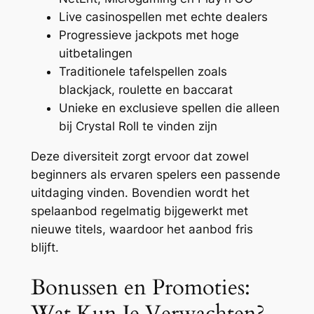
Live casinospellen met echte dealers
Progressieve jackpots met hoge
uitbetalingen
Traditionele tafelspellen zoals
blackjack, roulette en baccarat
Unieke en exclusieve spellen die alleen
bij Crystal Roll te vinden zijn
Deze diversiteit zorgt ervoor dat zowel
beginners als ervaren spelers een passende
uitdaging vinden. Bovendien wordt het
spelaanbod regelmatig bijgewerkt met
nieuwe titels, waardoor het aanbod fris
blijft.
Bonussen en Promoties:
Wat Kun Je Verwachten?