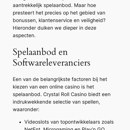
aantrekkelijk spelaanbod. Maar hoe
presteert het precies op het gebied van
bonussen, klantenservice en veiligheid?
Hieronder duiken we dieper in deze
aspecten.
Spelaanbod en
Softwareleveranciers
Een van de belangrijkste factoren bij het
kiezen van een online casino is het
spelaanbod. Crystal Roll Casino biedt een
indrukwekkende selectie van spellen,
waaronder:
Videoslots van topontwikkelaars zoals
NetEnt, Microgaming en Play’n GO