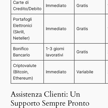
Carte di
Immediato
Gratis
Credito/Debito
Portafogli
Elettronici
Immediato
Gratis
(Skrill,
Neteller)
Bonifico
1-3 giorni
Gratis
Bancario
lavorativi
Criptovalute
(Bitcoin,
Immediato
Variabile
Ethereum)
Assistenza Clienti: Un
Supporto Sempre Pronto