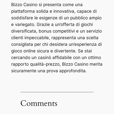
Bizzo Casino si presenta come una
piattaforma solida e innovativa, capace di
soddisfare le esigenze di un pubblico ampio
e variegato. Grazie a un’offerta di giochi
diversificata, bonus competitivi e un servizio
clienti impeccabile, rappresenta una scelta
consigliata per chi desidera un’esperienza di
gioco online sicura e divertente. Se stai
cercando un casinò affidabile con un ottimo
rapporto qualità-prezzo, Bizzo Casino merita
sicuramente una prova approfondita.
Comments