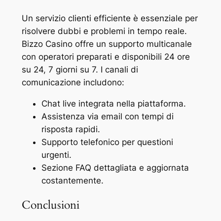
Un servizio clienti efficiente è essenziale per
risolvere dubbi e problemi in tempo reale.
Bizzo Casino offre un supporto multicanale
con operatori preparati e disponibili 24 ore
su 24, 7 giorni su 7. I canali di
comunicazione includono:
Chat live integrata nella piattaforma.
Assistenza via email con tempi di
risposta rapidi.
Supporto telefonico per questioni
urgenti.
Sezione FAQ dettagliata e aggiornata
costantemente.
Conclusioni