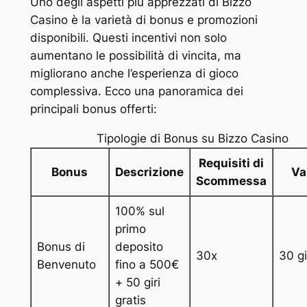
Uno degli aspetti più apprezzati di Bizzo
Casino è la varietà di bonus e promozioni
disponibili. Questi incentivi non solo
aumentano le possibilità di vincita, ma
migliorano anche l’esperienza di gioco
complessiva. Ecco una panoramica dei
principali bonus offerti:
Tipologie di Bonus su Bizzo Casino
Requisiti di
Bonus
Descrizione
Va
Scommessa
100% sul
primo
Bonus di
deposito
30x
30 gi
Benvenuto
fino a 500€
+ 50 giri
gratis