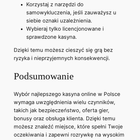
Korzystaj z narzędzi do
samowykluczenia, jeśli zauważysz u
siebie oznaki uzależnienia.
Wybieraj tylko licencjonowane i
sprawdzone kasyna.
Dzięki temu możesz cieszyć się grą bez
ryzyka i nieprzyjemnych konsekwencji.
Podsumowanie
Wybór najlepszego kasyna online w Polsce
wymaga uwzględnienia wielu czynników,
takich jak bezpieczeństwo, oferta gier,
bonusy oraz obsługa klienta. Dzięki temu
możesz znaleźć miejsce, które spełni Twoje
oczekiwania i zapewni rozrywkę na wysokim