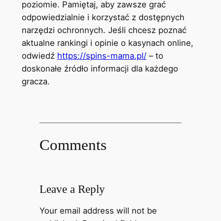
poziomie. Pamiętaj, aby zawsze grać
odpowiedzialnie i korzystać z dostępnych
narzędzi ochronnych. Jeśli chcesz poznać
aktualne rankingi i opinie o kasynach online,
odwiedź
https://spins-mama.pl/
– to
doskonałe źródło informacji dla każdego
gracza.
Comments
Leave a Reply
Your email address will not be