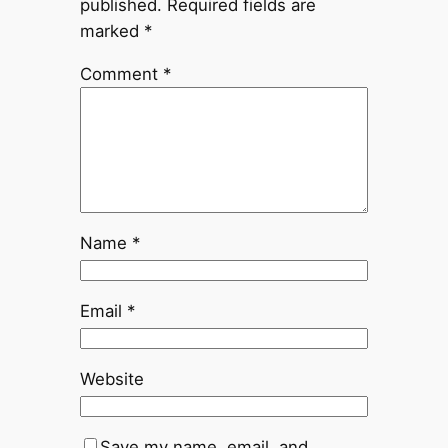
published.
Required fields are
marked
*
Comment
*
Name
*
Email
*
Website
Save my name, email, and