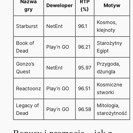
Nazwa
RTP
Deweloper
Motyw
gry
(%)
Kosmos,
Starburst
NetEnt
96.1
klejnoty
Book of
Starożytny
Play’n GO
96.21
Dead
Egipt
Gonzo’s
Przygoda,
NetEnt
95.97
Quest
dżungla
Kosmiczne
Reactoonz
Play’n GO
96.51
stworki
Legacy of
Mitologia,
Play’n GO
96.58
Dead
starożytność