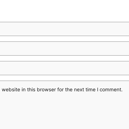
website in this browser for the next time I comment.