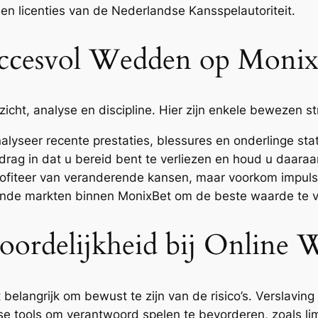
n licenties van de Nederlandse Kansspelautoriteit.
Succesvol Wedden op Moni
nzicht, analyse en discipline. Hier zijn enkele bewezen s
lyseer recente prestaties, blessures en onderlinge stat
drag in dat u bereid bent te verliezen en houd u daaraa
ofiteer van veranderende kansen, maar voorkom impulsi
lende markten binnen MonixBet om de beste waarde te v
woordelijkheid bij Online
elangrijk om bewust te zijn van de risico’s. Verslaving 
 tools om verantwoord spelen te bevorderen, zoals limie