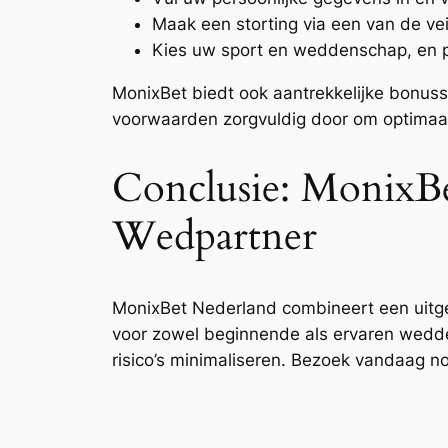
Maak een storting via een van de ve
Kies uw sport en weddenschap, en p
MonixBet biedt ook aantrekkelijke bonus
voorwaarden zorgvuldig door om optimaal 
Conclusie: MonixB
Wedpartner
MonixBet Nederland combineert een uitge
voor zowel beginnende als ervaren wedde
risico’s minimaliseren. Bezoek vandaag 