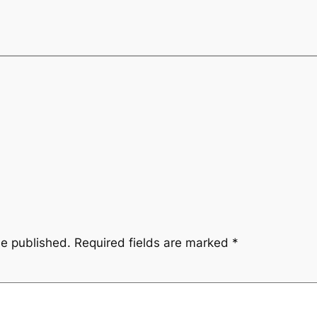
be published.
Required fields are marked
*