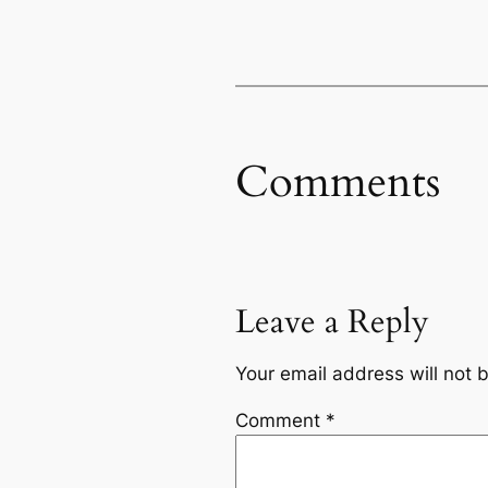
Comments
Leave a Reply
Your email address will not 
Comment
*