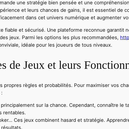
s demande une stratégie bien pensée et une compréhensi
périence et leurs chances de gains, il est essentiel de co
icacement dans cet univers numérique et augmenter vo
site fiable et sécurisé. Une plateforme reconnue garantit
 des jeux. Parmi les options les plus recommandées,
htt
onviviale, idéale pour les joueurs de tous niveaux.
s de Jeux et leurs Fonctio
 propres règles et probabilités. Pour maximiser vos chan
 :
principalement sur la chance. Cependant, connaître le ta
s rentables.
poker… Ces jeux combinent hasard et stratégie. Apprendre
résultats.