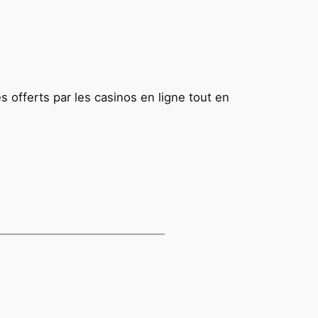
offerts par les casinos en ligne tout en