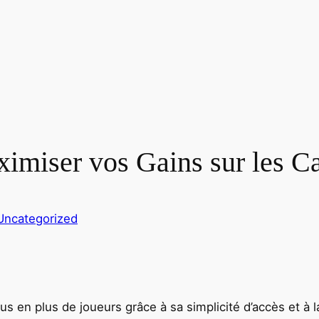
imiser vos Gains sur les C
Uncategorized
us en plus de joueurs grâce à sa simplicité d’accès et à 