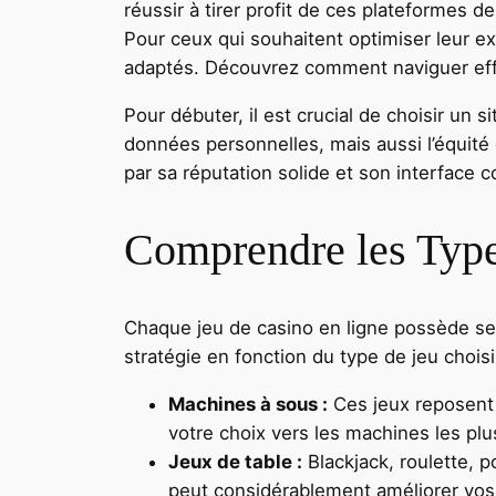
réussir à tirer profit de ces plateforme
Pour ceux qui souhaitent optimiser leur ex
adaptés. Découvrez comment naviguer eff
Pour débuter, il est crucial de choisir un 
données personnelles, mais aussi l’équité
par sa réputation solide et son interface c
Comprendre les Type
Chaque jeu de casino en ligne possède ses
stratégie en fonction du type de jeu choisi
Machines à sous :
Ces jeux reposent 
votre choix vers les machines les plu
Jeux de table :
Blackjack, roulette, 
peut considérablement améliorer vos 