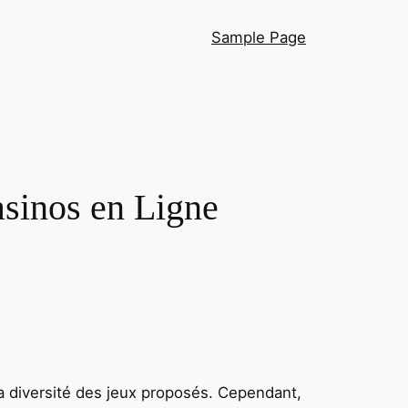
Sample Page
asinos en Ligne
la diversité des jeux proposés. Cependant,