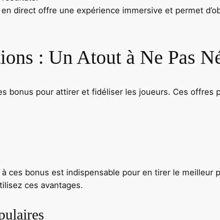
 en direct offre une expérience immersive et permet d’o
ions : Un Atout à Ne Pas Né
 bonus pour attirer et fidéliser les joueurs. Ces offres
à ces bonus est indispensable pour en tirer le meilleur 
tilisez ces avantages.
ulaires