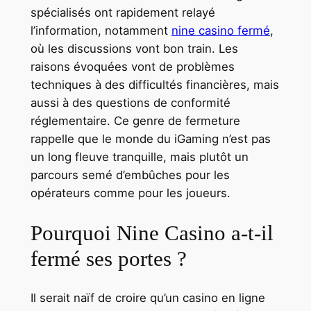
spécialisés ont rapidement relayé
l’information, notamment
nine casino fermé
,
où les discussions vont bon train. Les
raisons évoquées vont de problèmes
techniques à des difficultés financières, mais
aussi à des questions de conformité
réglementaire. Ce genre de fermeture
rappelle que le monde du iGaming n’est pas
un long fleuve tranquille, mais plutôt un
parcours semé d’embûches pour les
opérateurs comme pour les joueurs.
Pourquoi Nine Casino a-t-il
fermé ses portes ?
Il serait naïf de croire qu’un casino en ligne