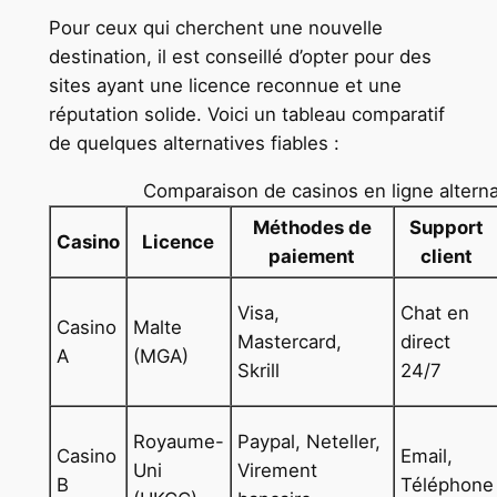
Pour ceux qui cherchent une nouvelle
destination, il est conseillé d’opter pour des
sites ayant une licence reconnue et une
réputation solide. Voici un tableau comparatif
de quelques alternatives fiables :
Comparaison de casinos en ligne alterna
Méthodes de
Support
Casino
Licence
paiement
client
Visa,
Chat en
Casino
Malte
Mastercard,
direct
A
(MGA)
Skrill
24/7
Royaume-
Paypal, Neteller,
Casino
Email,
Uni
Virement
B
Téléphone