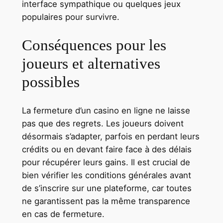
interface sympathique ou quelques jeux
populaires pour survivre.
Conséquences pour les
joueurs et alternatives
possibles
La fermeture d’un casino en ligne ne laisse
pas que des regrets. Les joueurs doivent
désormais s’adapter, parfois en perdant leurs
crédits ou en devant faire face à des délais
pour récupérer leurs gains. Il est crucial de
bien vérifier les conditions générales avant
de s’inscrire sur une plateforme, car toutes
ne garantissent pas la même transparence
en cas de fermeture.