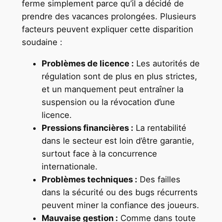
ferme simplement parce qu’il a décidé de
prendre des vacances prolongées. Plusieurs
facteurs peuvent expliquer cette disparition
soudaine :
Problèmes de licence :
Les autorités de
régulation sont de plus en plus strictes,
et un manquement peut entraîner la
suspension ou la révocation d’une
licence.
Pressions financières :
La rentabilité
dans le secteur est loin d’être garantie,
surtout face à la concurrence
internationale.
Problèmes techniques :
Des failles
dans la sécurité ou des bugs récurrents
peuvent miner la confiance des joueurs.
Mauvaise gestion :
Comme dans toute