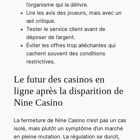
l’organisme qui la délivre.
Lire les avis des joueurs, mais avec un
œil critique.
Tester le service client avant de
déposer de l’argent.
Éviter les offres trop alléchantes qui
cachent souvent des conditions
restrictives.
Le futur des casinos en
ligne après la disparition de
Nine Casino
La fermeture de Nine Casino n’est pas un cas
isolé, mais plutôt un symptôme d’un marché
en pleine mutation. La régulation se durcit,