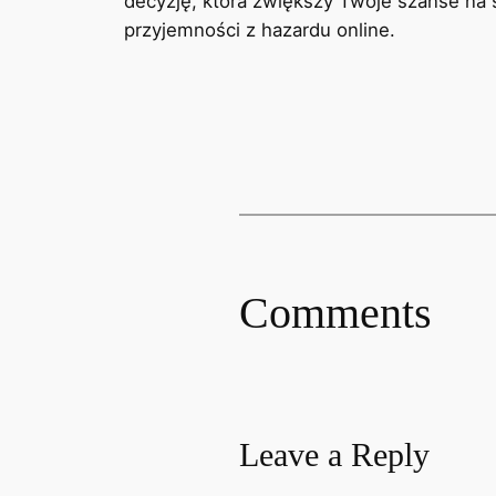
decyzję, która zwiększy Twoje szanse na s
przyjemności z hazardu online.
Comments
Leave a Reply