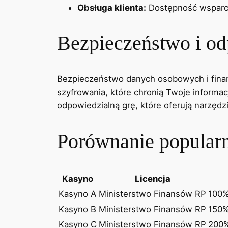
Obsługa klienta:
Dostępność wsparcia
Bezpieczeństwo i od
Bezpieczeństwo danych osobowych i finan
szyfrowania, które chronią Twoje inform
odpowiedzialną grę, które oferują narzędz
Porównanie popularn
Kasyno
Licencja
Kasyno A
Ministerstwo Finansów RP
100%
Kasyno B
Ministerstwo Finansów RP
150%
Kasyno C
Ministerstwo Finansów RP
200%