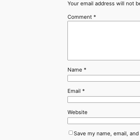
Your email address will not b
Comment
*
Name
*
Email
*
Website
Save my name, email, and 