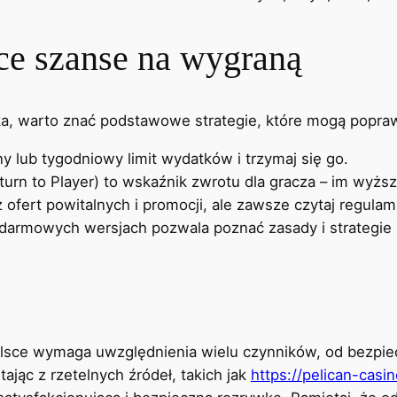
ące szanse na wygraną
a, warto znać podstawowe strategie, które mogą popraw
y lub tygodniowy limit wydatków i trzymaj się go.
urn to Player) to wskaźnik zwrotu dla gracza – im wyższ
 ofert powitalnych i promocji, ale zawsze czytaj regulam
darmowych wersjach pozwala poznać zasady i strategie 
sce wymaga uwzględnienia wielu czynników, od bezpiecz
jąc z rzetelnych źródeł, takich jak
https://pelican-casi