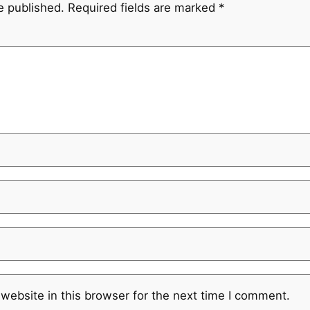
e published.
Required fields are marked
*
website in this browser for the next time I comment.