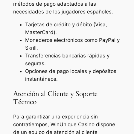
métodos de pago adaptados a las
necesidades de los jugadores españoles.
Tarjetas de crédito y débito (Visa,
MasterCard).
Monederos electrónicos como PayPal y
Skrill.
Transferencias bancarias rápidas y
seguras.
Opciones de pago locales y depósitos
instantáneos.
Atención al Cliente y Soporte
Técnico
Para garantizar una experiencia sin
contratiempos, WinUnique Casino dispone
de un equipo de atención al cliente