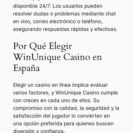
disponible 24/7. Los usuarios pueden
resolver dudas o problemas mediante chat
en vivo, correo electrónico o teléfono,
asegurando respuestas rápidas y efectivas.
Por Qué Elegir
WinUnique Casino en
España
Elegir un casino en línea implica evaluar
varios factores, y WinUnique Casino cumple
con creces en cada uno de ellos. Su
compromiso con la calidad, la seguridad y la
satisfacción del jugador lo convierten en
una opción preferida para quienes buscan
diversión y confianza.