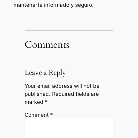
mantenerte informado y seguro.
Comments
Leave a Reply
Your email address will not be
published.
Required fields are
marked
*
Comment
*