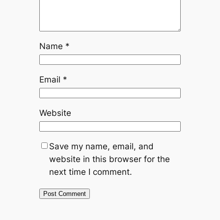
Name
*
Email
*
Website
Save my name, email, and
website in this browser for the
next time I comment.