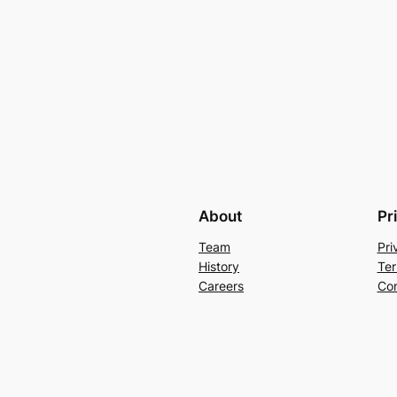
About
Pr
Team
Pri
History
Ter
Careers
Con