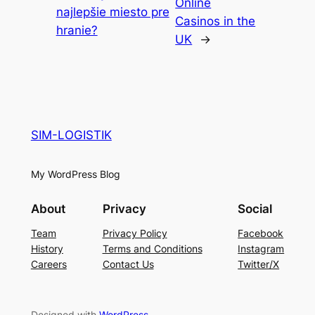
Online
najlepšie miesto pre
Casinos in the
hranie?
UK
→
SIM-LOGISTIK
My WordPress Blog
About
Privacy
Social
Team
Privacy Policy
Facebook
History
Terms and Conditions
Instagram
Careers
Contact Us
Twitter/X
Designed with
WordPress