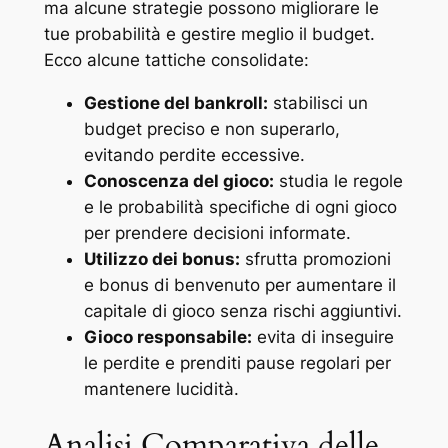
ma alcune strategie possono migliorare le
tue probabilità e gestire meglio il budget.
Ecco alcune tattiche consolidate:
Gestione del bankroll:
stabilisci un
budget preciso e non superarlo,
evitando perdite eccessive.
Conoscenza del gioco:
studia le regole
e le probabilità specifiche di ogni gioco
per prendere decisioni informate.
Utilizzo dei bonus:
sfrutta promozioni
e bonus di benvenuto per aumentare il
capitale di gioco senza rischi aggiuntivi.
Gioco responsabile:
evita di inseguire
le perdite e prenditi pause regolari per
mantenere lucidità.
Analisi Comparativa delle