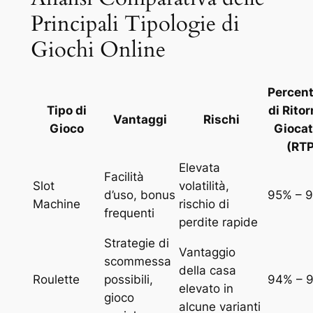
Principali Tipologie di
Giochi Online
Percent
Tipo di
di Ritor
Vantaggi
Rischi
Gioco
Giocat
(RTP
Elevata
Facilità
Slot
volatilità,
d’uso, bonus
95% – 
Machine
rischio di
frequenti
perdite rapide
Strategie di
Vantaggio
scommessa
della casa
Roulette
possibili,
94% – 
elevato in
gioco
alcune varianti