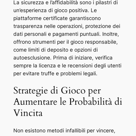
La sicurezza e l’affidabilità sono i pilastri di
un’esperienza di gioco positiva. Le
piattaforme certificate garantiscono
trasparenza nelle operazioni, protezione dei
dati personali e pagamenti puntuali. Inoltre,
offrono strumenti per il gioco responsabile,
come limiti di deposito e opzioni di
autoesclusione. Prima di iniziare, verifica
sempre la licenza e le recensioni degli utenti
per evitare truffe e problemi legali.
Strategie di Gioco per
Aumentare le Probabilità di
Vincita
Non esistono metodi infallibili per vincere,