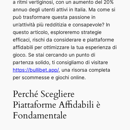
a ritmi vertiginosi, con un aumento del 20%
annuo degli utenti attivi in Italia. Ma come si
può trasformare questa passione in
un’attività più redditizia e consapevole? In
questo articolo, esploreremo strategie
efficaci, rischi da considerare e piattaforme
affidabili per ottimizzare la tua esperienza di
gioco. Se stai cercando un punto di
partenza solido, ti consigliamo di visitare
https://bullibet.app/
, una risorsa completa
per scommesse e giochi online.
Perché Scegliere
Piattaforme Affidabili è
Fondamentale