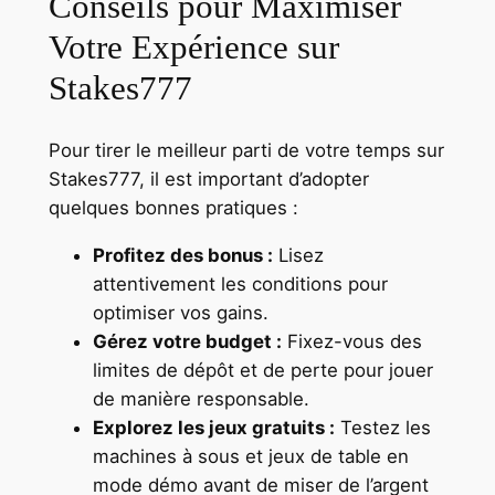
Conseils pour Maximiser
Votre Expérience sur
Stakes777
Pour tirer le meilleur parti de votre temps sur
Stakes777, il est important d’adopter
quelques bonnes pratiques :
Profitez des bonus :
Lisez
attentivement les conditions pour
optimiser vos gains.
Gérez votre budget :
Fixez-vous des
limites de dépôt et de perte pour jouer
de manière responsable.
Explorez les jeux gratuits :
Testez les
machines à sous et jeux de table en
mode démo avant de miser de l’argent