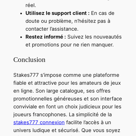
réel.
Utilisez le support client :
En cas de
doute ou problème, n’hésitez pas à
contacter l’assistance.
Restez informé :
Suivez les nouveautés
et promotions pour ne rien manquer.
Conclusion
Stakes777 s’impose comme une plateforme
fiable et attractive pour les amateurs de jeux
en ligne. Son large catalogue, ses offres
promotionnelles généreuses et son interface
conviviale en font un choix judicieux pour les
joueurs francophones. La simplicité de la
stakes777 connexion
facilite l’accès à un
univers ludique et sécurisé. Que vous soyez