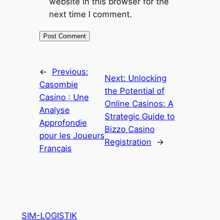
website in this browser for the
next time I comment.
←
Previous:
Next:
Unlocking
Casombie
the Potential of
Casino : Une
Online Casinos: A
Analyse
Strategic Guide to
Approfondie
Bizzo Casino
pour les Joueurs
Registration
→
Français
SIM-LOGISTIK