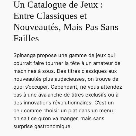
Un Catalogue de Jeux :
Entre Classiques et
Nouveautés, Mais Pas Sans
Failles
Spinanga propose une gamme de jeux qui
pourrait faire tourner la tête à un amateur de
machines à sous. Des titres classiques aux
nouveautés plus audacieuses, on trouve de
quoi s’occuper. Cependant, ne vous attendez
pas à une avalanche de titres exclusifs ou à
des innovations révolutionnaires. C’est un
peu comme choisir un plat dans un menu :
on sait ce qu’on va manger, mais sans
surprise gastronomique.