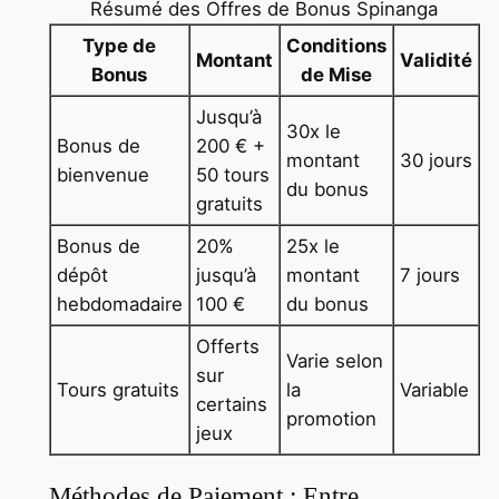
Résumé des Offres de Bonus Spinanga
Type de
Conditions
Montant
Validité
Bonus
de Mise
Jusqu’à
30x le
Bonus de
200 € +
montant
30 jours
bienvenue
50 tours
du bonus
gratuits
Bonus de
20%
25x le
dépôt
jusqu’à
montant
7 jours
hebdomadaire
100 €
du bonus
Offerts
Varie selon
sur
Tours gratuits
la
Variable
certains
promotion
jeux
Méthodes de Paiement : Entre