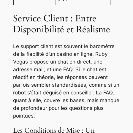
Service Client : Entre
Disponibilité et Réalisme
Le support client est souvent le baromètre
de la fiabilité d’un casino en ligne. Ruby
Vegas propose un chat en direct, une
adresse mail, et une FAQ. Si le chat est
réactif en théorie, les réponses peuvent
parfois sembler standardisées, comme si un
robot s’était déguisé en conseiller. La FAQ,
quant à elle, couvre les bases, mais manque
de profondeur pour les questions plus
pointues.
Les Conditions de Mise : Un