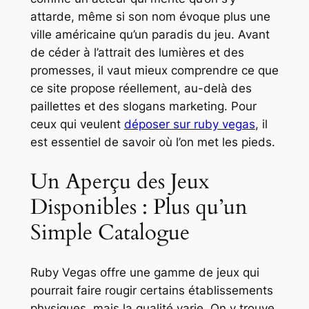
attarde, même si son nom évoque plus une
ville américaine qu’un paradis du jeu. Avant
de céder à l’attrait des lumières et des
promesses, il vaut mieux comprendre ce que
ce site propose réellement, au-delà des
paillettes et des slogans marketing. Pour
ceux qui veulent
déposer sur ruby vegas
, il
est essentiel de savoir où l’on met les pieds.
Un Aperçu des Jeux
Disponibles : Plus qu’un
Simple Catalogue
Ruby Vegas offre une gamme de jeux qui
pourrait faire rougir certains établissements
physiques, mais la qualité varie. On y trouve