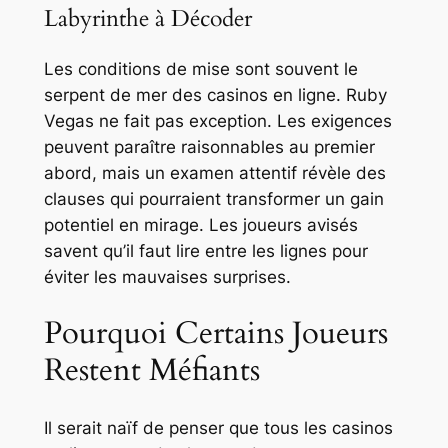
Labyrinthe à Décoder
Les conditions de mise sont souvent le
serpent de mer des casinos en ligne. Ruby
Vegas ne fait pas exception. Les exigences
peuvent paraître raisonnables au premier
abord, mais un examen attentif révèle des
clauses qui pourraient transformer un gain
potentiel en mirage. Les joueurs avisés
savent qu’il faut lire entre les lignes pour
éviter les mauvaises surprises.
Pourquoi Certains Joueurs
Restent Méfiants
Il serait naïf de penser que tous les casinos