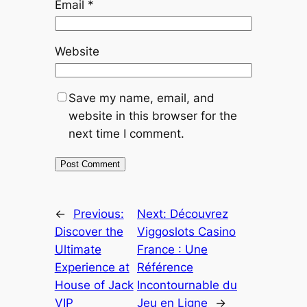
Email
*
Website
Save my name, email, and
website in this browser for the
next time I comment.
←
Previous:
Next:
Découvrez
Discover the
Viggoslots Casino
Ultimate
France : Une
Experience at
Référence
House of Jack
Incontournable du
VIP
Jeu en Ligne
→