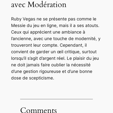
avec Modération
Ruby Vegas ne se présente pas comme le
Messie du jeu en ligne, mais il a ses atouts.
Ceux qui apprécient une ambiance à
l’ancienne, avec une touche de modernité, y
trouveront leur compte. Cependant, il
convient de garder un œil critique, surtout
lorsqu’il s’agit d’argent réel. Le plaisir du jeu
ne doit jamais faire oublier la nécessité
d’une gestion rigoureuse et d’une bonne
dose de scepticisme.
Comments