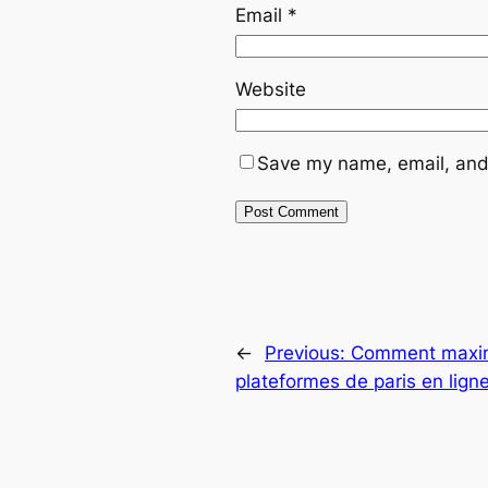
Email
*
Website
Save my name, email, and 
←
Previous:
Comment maximi
plateformes de paris en lign