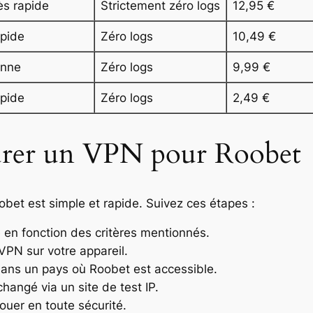
ès rapide
Strictement zéro logs
12,95 €
pide
Zéro logs
10,49 €
nne
Zéro logs
9,99 €
pide
Zéro logs
2,49 €
gurer un VPN pour Roobet
bet est simple et rapide. Suivez ces étapes :
 en fonction des critères mentionnés.
 VPN sur votre appareil.
ans un pays où Roobet est accessible.
changé via un site de test IP.
uer en toute sécurité.