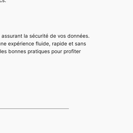
cs.
n assurant la sécurité de vos données.
ne expérience fluide, rapide et sans
les bonnes pratiques pour profiter