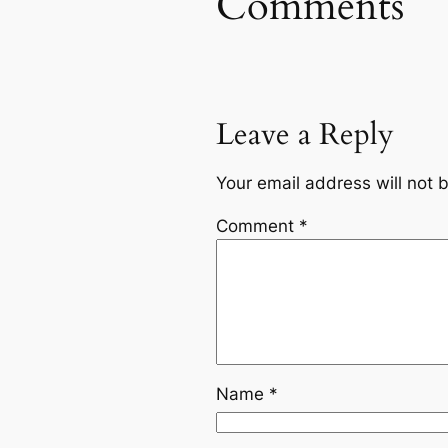
Comments
Leave a Reply
Your email address will not 
Comment
*
Name
*