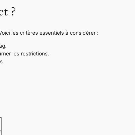
t ?
ici les critères essentiels à considérer :
ag.
ner les restrictions.
s.