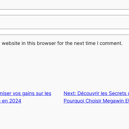
website in this browser for the next time I comment.
ser vos gains sur les
Next:
Découvrir les Secrets 
e en 2024
Pourquoi Choisir Megawin E