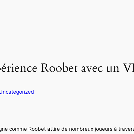
périence Roobet avec un V
Uncategorized
ligne comme Roobet attire de nombreux joueurs à traver