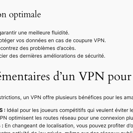
ion optimale
arantir une meilleure fluidité.
 protéger vos données en cas de coupure VPN.
encontrez des problèmes d’accès.
ier des dernières améliorations de sécurité.
lémentaires d’un VPN pour 
rictions, un VPN offre plusieurs bénéfices pour les am
S :
Idéal pour les joueurs compétitifs qui veulent éviter l
PN optimisent les routes réseau pour une connexion plu
 :
En changeant de localisation, vous pouvez profiter d’o