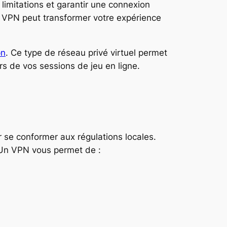
 limitations et garantir une connexion
n VPN peut transformer votre expérience
pn
. Ce type de réseau privé virtuel permet
s de vos sessions de jeu en ligne.
 se conformer aux régulations locales.
. Un VPN vous permet de :