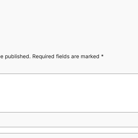
be published.
Required fields are marked
*