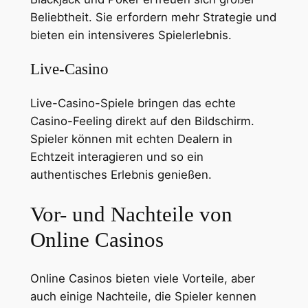
Beliebtheit. Sie erfordern mehr Strategie und
bieten ein intensiveres Spielerlebnis.
Live-Casino
Live-Casino-Spiele bringen das echte
Casino-Feeling direkt auf den Bildschirm.
Spieler können mit echten Dealern in
Echtzeit interagieren und so ein
authentisches Erlebnis genießen.
Vor- und Nachteile von
Online Casinos
Online Casinos bieten viele Vorteile, aber
auch einige Nachteile, die Spieler kennen