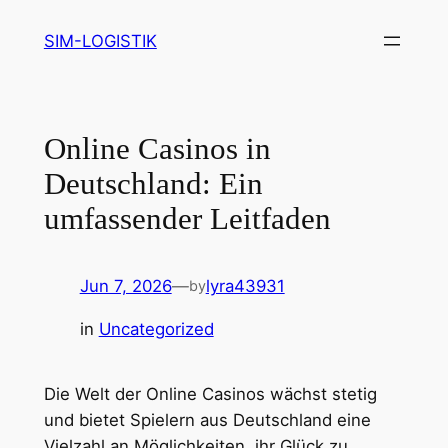
Skip
SIM-LOGISTIK
to
content
Online Casinos in
Deutschland: Ein
umfassender Leitfaden
Jun 7, 2026
—
lyra43931
by
in
Uncategorized
Die Welt der Online Casinos wächst stetig
und bietet Spielern aus Deutschland eine
Vielzahl an Möglichkeiten, ihr Glück zu