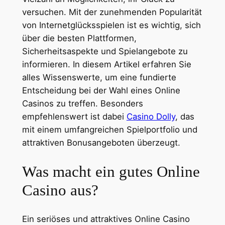
versuchen. Mit der zunehmenden Popularität
von Internetglücksspielen ist es wichtig, sich
über die besten Plattformen,
Sicherheitsaspekte und Spielangebote zu
informieren. In diesem Artikel erfahren Sie
alles Wissenswerte, um eine fundierte
Entscheidung bei der Wahl eines Online
Casinos zu treffen. Besonders
empfehlenswert ist dabei
Casino Dolly
, das
mit einem umfangreichen Spielportfolio und
attraktiven Bonusangeboten überzeugt.
Was macht ein gutes Online
Casino aus?
Ein seriöses und attraktives Online Casino