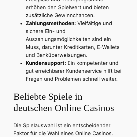
erhöhen den Spielwert und bieten
zusätzliche Gewinnchancen.
Zahlungsmethoden:
Vielfältige und
sichere Ein- und
Auszahlungsmöglichkeiten sind ein
Muss, darunter Kreditkarten, E-Wallets
und Banküberweisungen.
Kundensupport:
Ein kompetenter und
gut erreichbarer Kundenservice hilft bei
Fragen und Problemen schnell weiter.
Beliebte Spiele in
deutschen Online Casinos
Die Spielauswahl ist ein entscheidender
Faktor für die Wahl eines Online Casinos.