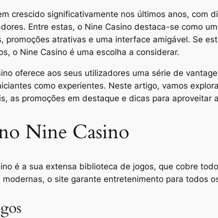
em crescido significativamente nos últimos anos, com d
adores. Entre estas, o Nine Casino destaca-se como um
 promoções atrativas e uma interface amigável. Se est
s, o Nine Casino é uma escolha a considerar.
ino oferece aos seus utilizadores uma série de vantage
iniciantes como experientes. Neste artigo, vamos explorar
veis, as promoções em destaque e dicas para aproveitar 
 no Nine Casino
o é a sua extensa biblioteca de jogos, que cobre todo
s modernas, o site garante entretenimento para todos os
ogos