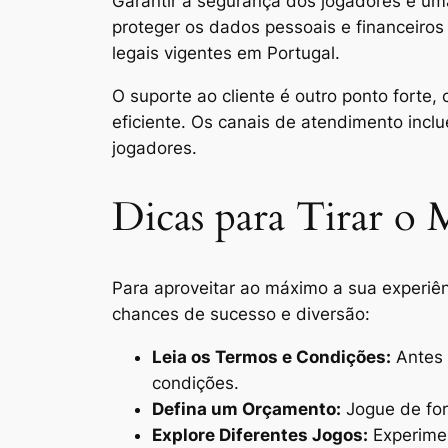
Garantir a segurança dos jogadores é uma
proteger os dados pessoais e financeiros 
legais vigentes em Portugal.
O suporte ao cliente é outro ponto forte
eficiente. Os canais de atendimento incl
jogadores.
Dicas para Tirar o
Para aproveitar ao máximo a sua experi
chances de sucesso e diversão:
Leia os Termos e Condições:
Antes 
condições.
Defina um Orçamento:
Jogue de for
Explore Diferentes Jogos:
Experimen