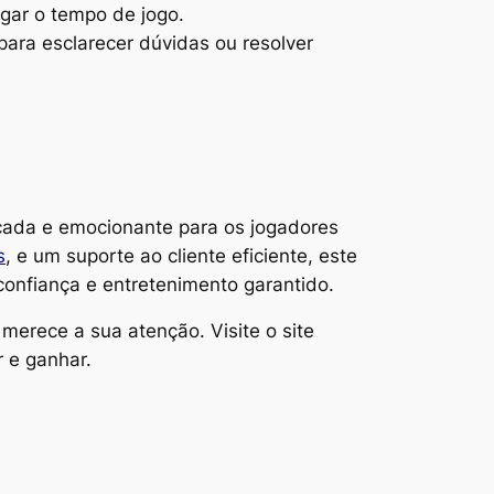
gar o tempo de jogo.
ara esclarecer dúvidas ou resolver
icada e emocionante para os jogadores
s
, e um suporte ao cliente eficiente, este
onfiança e entretenimento garantido.
merece a sua atenção. Visite o site
r e ganhar.