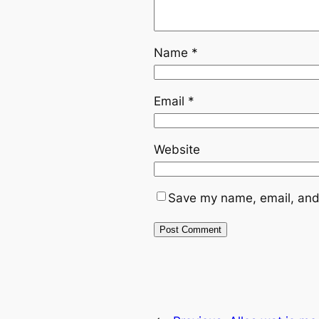
Name
*
Email
*
Website
Save my name, email, and 