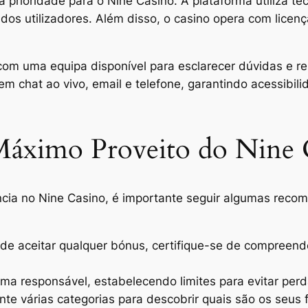
 prioridade para o Nine Casino. A plataforma utiliza t
dos utilizadores. Além disso, o casino opera com licen
, com uma equipa disponível para esclarecer dúvidas e r
uem chat ao vivo, email e telefone, garantindo acessibi
 Máximo Proveito do Nine 
ência no Nine Casino, é importante seguir algumas re
de aceitar qualquer bónus, certifique-se de compreende
ma responsável, estabelecendo limites para evitar perd
te várias categorias para descobrir quais são os seus 