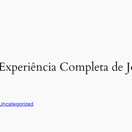
Experiência Completa de 
Uncategorized