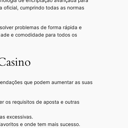
ecnologia de encriptação avançada para
ça oficial, cumprindo todas as normas
esolver problemas de forma rápida e
lidade e comodidade para todos os
Casino
comendações que podem aumentar as suas
r os requisitos de aposta e outras
as excessivas.
favoritos e onde tem mais sucesso.