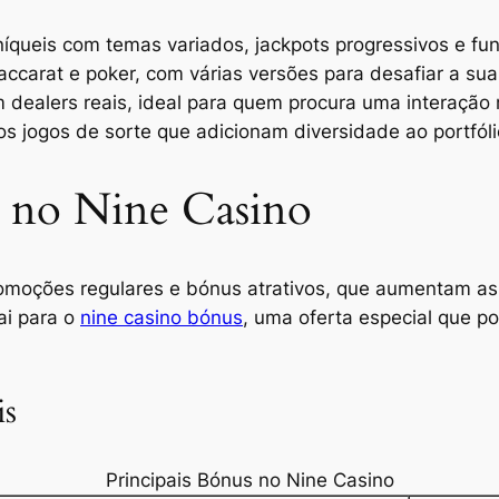
queis com temas variados, jackpots progressivos e fun
accarat e poker, com várias versões para desafiar a sua 
 dealers reais, ideal para quem procura uma interação 
os jogos de sorte que adicionam diversidade ao portfóli
 no Nine Casino
romoções regulares e bónus atrativos, que aumentam a
ai para o
nine casino bónus
, uma oferta especial que p
is
Principais Bónus no Nine Casino