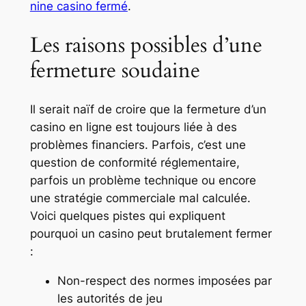
nine casino fermé
.
Les raisons possibles d’une
fermeture soudaine
Il serait naïf de croire que la fermeture d’un
casino en ligne est toujours liée à des
problèmes financiers. Parfois, c’est une
question de conformité réglementaire,
parfois un problème technique ou encore
une stratégie commerciale mal calculée.
Voici quelques pistes qui expliquent
pourquoi un casino peut brutalement fermer
:
Non-respect des normes imposées par
les autorités de jeu