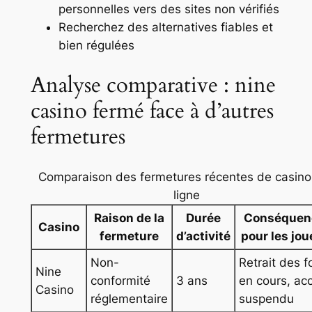
personnelles vers des sites non vérifiés
Recherchez des alternatives fiables et
bien régulées
Analyse comparative : nine
casino fermé face à d’autres
fermetures
Comparaison des fermetures récentes de casino
ligne
Raison de la
Durée
Conséquen
Casino
fermeture
d’activité
pour les jou
Non-
Retrait des 
Nine
conformité
3 ans
en cours, ac
Casino
réglementaire
suspendu