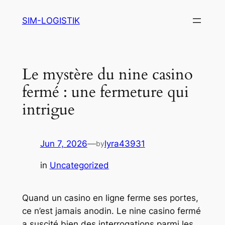
Skip
SIM-LOGISTIK
to
content
Le mystère du nine casino
fermé : une fermeture qui
intrigue
Jun 7, 2026
—
lyra43931
by
in
Uncategorized
Quand un casino en ligne ferme ses portes,
ce n’est jamais anodin. Le nine casino fermé
a suscité bien des interrogations parmi les