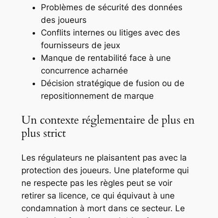
Problèmes de sécurité des données
des joueurs
Conflits internes ou litiges avec des
fournisseurs de jeux
Manque de rentabilité face à une
concurrence acharnée
Décision stratégique de fusion ou de
repositionnement de marque
Un contexte réglementaire de plus en
plus strict
Les régulateurs ne plaisantent pas avec la
protection des joueurs. Une plateforme qui
ne respecte pas les règles peut se voir
retirer sa licence, ce qui équivaut à une
condamnation à mort dans ce secteur. Le