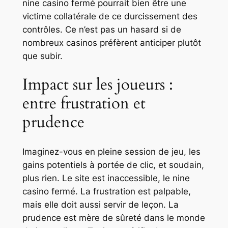
nine casino fermé pourrait bien être une
victime collatérale de ce durcissement des
contrôles. Ce n’est pas un hasard si de
nombreux casinos préfèrent anticiper plutôt
que subir.
Impact sur les joueurs :
entre frustration et
prudence
Imaginez-vous en pleine session de jeu, les
gains potentiels à portée de clic, et soudain,
plus rien. Le site est inaccessible, le nine
casino fermé. La frustration est palpable,
mais elle doit aussi servir de leçon. La
prudence est mère de sûreté dans le monde