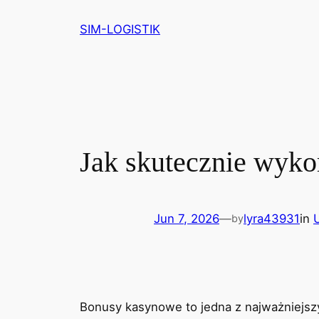
Skip
SIM-LOGISTIK
to
content
Jak skutecznie wyko
Jun 7, 2026
—
lyra43931
in
by
Bonusy kasynowe to jedna z najważniejsz