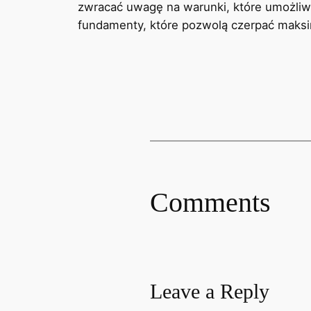
zwracać uwagę na warunki, które umożliwi
fundamenty, które pozwolą czerpać maks
Comments
Leave a Reply