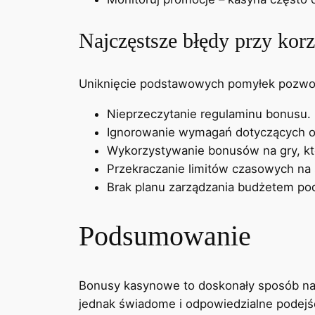
Najczęstsze błędy przy kor
Uniknięcie podstawowych pomyłek pozwoli 
Nieprzeczytanie regulaminu bonusu.
Ignorowanie wymagań dotyczących o
Wykorzystywanie bonusów na gry, któr
Przekraczanie limitów czasowych na
Brak planu zarządzania budżetem pod
Podsumowanie
Bonusy kasynowe to doskonały sposób na z
jednak świadome i odpowiedzialne podejści