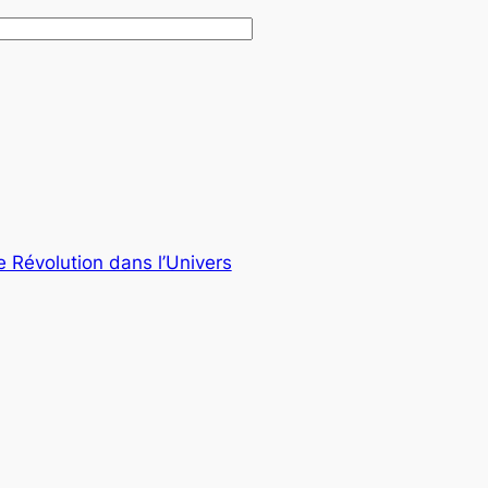
 Révolution dans l’Univers