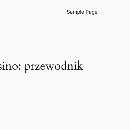
Sample Page
sino: przewodnik