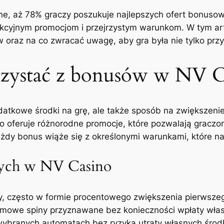
ine, aż 78% graczy poszukuje najlepszych ofert bonuso
trakcyjnym promocjom i przejrzystym warunkom. W tym a
oraz na co zwracać uwagę, aby gra była nie tylko przy
rzystać z bonusów w NV C
odatkowe środki na grę, ale także sposób na zwiększen
 oferuje różnorodne promocje, które pozwalają graczo
żdy bonus wiąże się z określonymi warunkami, które na
nych w NV Casino
y, często w formie procentowego zwiększenia pierwsze
rmowe spiny przyznawane bez konieczności wpłaty włas
wybranych automatach bez ryzyka utraty własnych środ