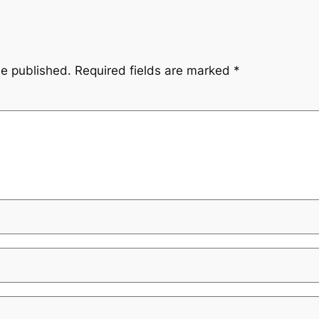
be published.
Required fields are marked
*