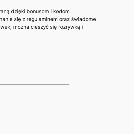
graną dzięki bonusom i kodom
znanie się z regulaminem oraz świadome
wek, można cieszyć się rozrywką i