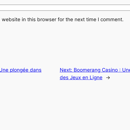
website in this browser for the next time I comment.
 Une plongée dans
Next:
Boomerang Casino : Une
des Jeux en Ligne
→