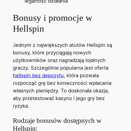
legalność działania
Bonusy i promocje w
Hellspin
Jednym z największych atutów Hellspin są
bonusy, które przyciągają nowych
użytkowników oraz nagradzają lojalnych
graczy. Szczególnie popularna jest oferta
hellspin bez depozytu
, która pozwala
rozpocząć grę bez konieczności wpłacania
własnych pieniędzy. To doskonała okazja,
aby przetestować kasyno i jego gry bez
ryzyka.
Rodzaje bonusów dostępnych w
Hellspin: