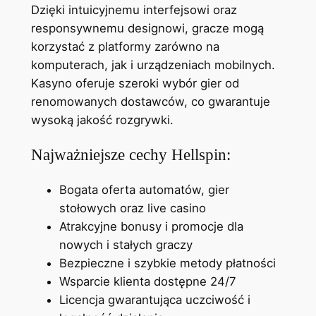
Dzięki intuicyjnemu interfejsowi oraz
responsywnemu designowi, gracze mogą
korzystać z platformy zarówno na
komputerach, jak i urządzeniach mobilnych.
Kasyno oferuje szeroki wybór gier od
renomowanych dostawców, co gwarantuje
wysoką jakość rozgrywki.
Najważniejsze cechy Hellspin:
Bogata oferta automatów, gier
stołowych oraz live casino
Atrakcyjne bonusy i promocje dla
nowych i stałych graczy
Bezpieczne i szybkie metody płatności
Wsparcie klienta dostępne 24/7
Licencja gwarantująca uczciwość i