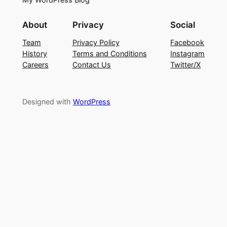
About
Privacy
Social
Team
Privacy Policy
Facebook
History
Terms and Conditions
Instagram
Careers
Contact Us
Twitter/X
Designed with
WordPress