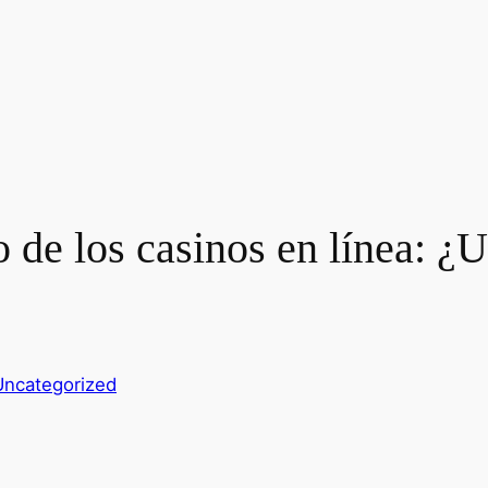
de los casinos en línea: ¿U
Uncategorized