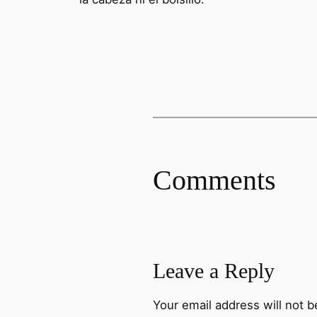
Comments
Leave a Reply
Your email address will not b