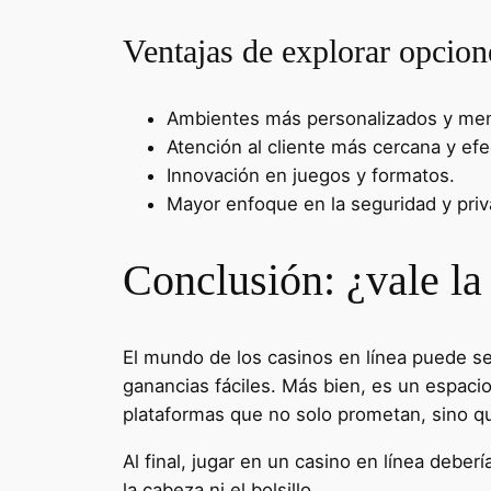
Ventajas de explorar opcio
Ambientes más personalizados y men
Atención al cliente más cercana y efe
Innovación en juegos y formatos.
Mayor enfoque en la seguridad y priv
Conclusión: ¿vale la
El mundo de los casinos en línea puede se
ganancias fáciles. Más bien, es un espacio
plataformas que no solo prometan, sino qu
Al final, jugar en un casino en línea debe
la cabeza ni el bolsillo.