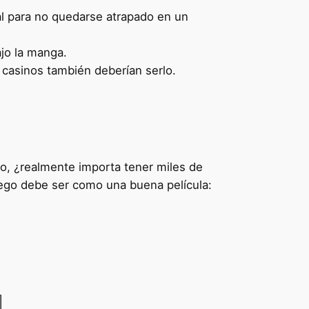
al para no quedarse atrapado en un
jo la manga.
 casinos también deberían serlo.
ro, ¿realmente importa tener miles de
juego debe ser como una buena película: