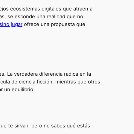
jos ecosistemas digitales que atraen a
das, se esconde una realidad que no
sino jugar
ofrece una propuesta que
s. La verdadera diferencia radica en la
cula de ciencia ficción, mientras que otros
 un equilibrio.
que te sirvan, pero no sabes qué estás