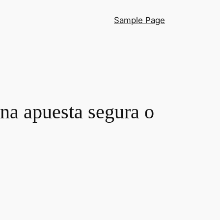
Sample Page
na apuesta segura o