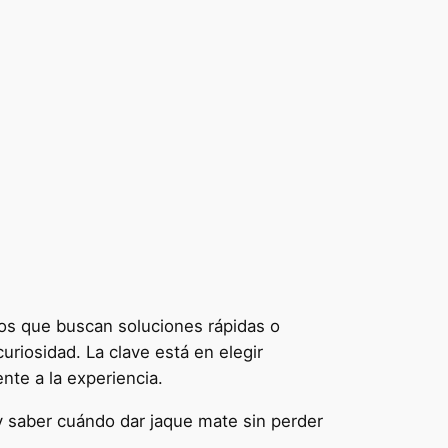
los que buscan soluciones rápidas o
uriosidad. La clave está en elegir
nte a la experiencia.
a y saber cuándo dar jaque mate sin perder