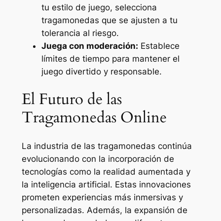
tu estilo de juego, selecciona
tragamonedas que se ajusten a tu
tolerancia al riesgo.
Juega con moderación:
Establece
límites de tiempo para mantener el
juego divertido y responsable.
El Futuro de las
Tragamonedas Online
La industria de las tragamonedas continúa
evolucionando con la incorporación de
tecnologías como la realidad aumentada y
la inteligencia artificial. Estas innovaciones
prometen experiencias más inmersivas y
personalizadas. Además, la expansión de