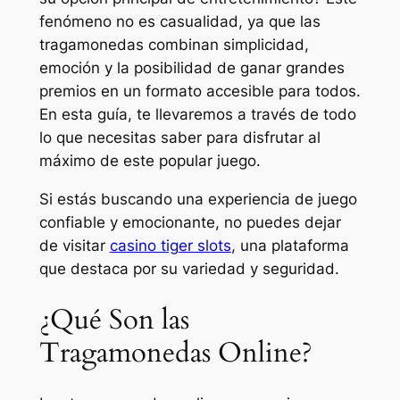
fenómeno no es casualidad, ya que las
tragamonedas combinan simplicidad,
emoción y la posibilidad de ganar grandes
premios en un formato accesible para todos.
En esta guía, te llevaremos a través de todo
lo que necesitas saber para disfrutar al
máximo de este popular juego.
Si estás buscando una experiencia de juego
confiable y emocionante, no puedes dejar
de visitar
casino tiger slots
, una plataforma
que destaca por su variedad y seguridad.
¿Qué Son las
Tragamonedas Online?