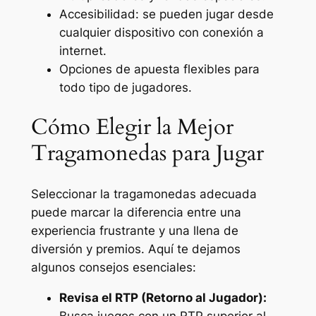
Accesibilidad: se pueden jugar desde
cualquier dispositivo con conexión a
internet.
Opciones de apuesta flexibles para
todo tipo de jugadores.
Cómo Elegir la Mejor
Tragamonedas para Jugar
Seleccionar la tragamonedas adecuada
puede marcar la diferencia entre una
experiencia frustrante y una llena de
diversión y premios. Aquí te dejamos
algunos consejos esenciales:
Revisa el RTP (Retorno al Jugador):
Busca juegos con un RTP superior al