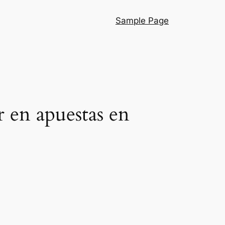
Sample Page
r en apuestas en