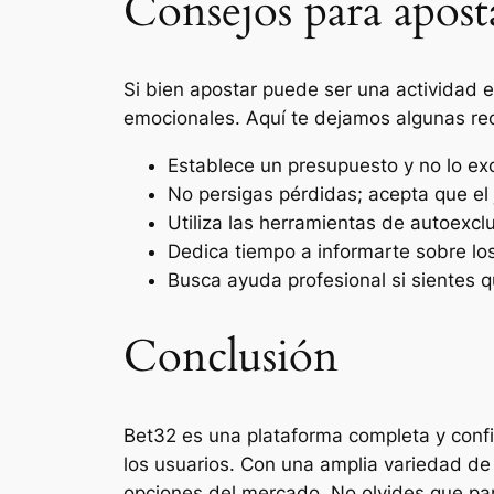
Consejos para apost
Si bien apostar puede ser una actividad 
emocionales. Aquí te dejamos algunas re
Establece un presupuesto y no lo ex
No persigas pérdidas; acepta que el 
Utiliza las herramientas de autoexclu
Dedica tiempo a informarte sobre los
Busca ayuda profesional si sientes q
Conclusión
Bet32 es una plataforma completa y confi
los usuarios. Con una amplia variedad de
opciones del mercado. No olvides que pa