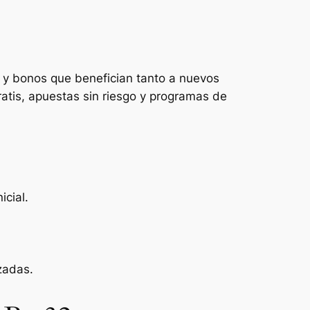
 y bonos que benefician tanto a nuevos
ratis, apuestas sin riesgo y programas de
icial.
zadas.