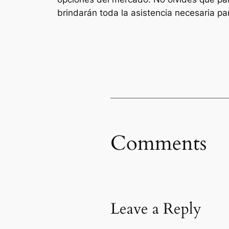
brindarán toda la asistencia necesaria p
Comments
Leave a Reply