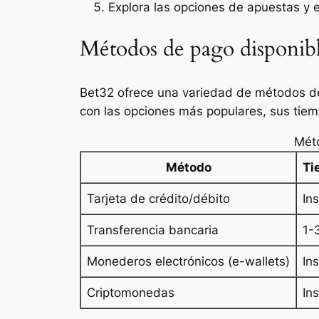
Explora las opciones de apuestas y e
Métodos de pago disponib
Bet32 ofrece una variedad de métodos de 
con las opciones más populares, sus tie
Mét
Método
Ti
Tarjeta de crédito/débito
In
Transferencia bancaria
1-
Monederos electrónicos (e-wallets)
In
Criptomonedas
In