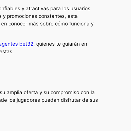
fiables y atractivas para los usuarios
os y promociones constantes, esta
do en conocer más sobre cómo funciona y
agentes bet32
, quienes te guiarán en
estas.
su amplia oferta y su compromiso con la
nde los jugadores puedan disfrutar de sus