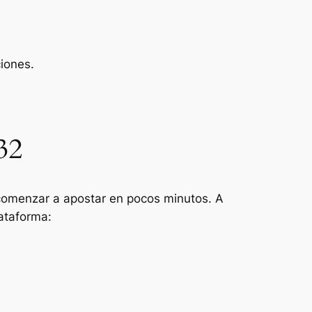
iones.
32
 comenzar a apostar en pocos minutos. A
lataforma: