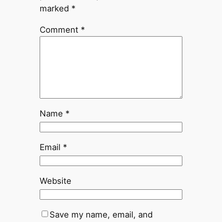
marked
*
Comment
*
Name
*
Email
*
Website
Save my name, email, and