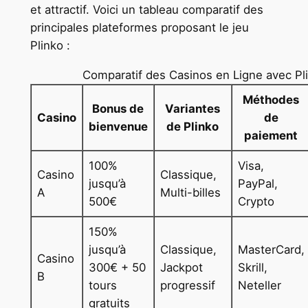
et attractif. Voici un tableau comparatif des
principales plateformes proposant le jeu
Plinko :
Comparatif des Casinos en Ligne avec Pl
Méthodes
Bonus de
Variantes
Casino
de
bienvenue
de Plinko
paiement
100%
Visa,
Casino
Classique,
jusqu’à
PayPal,
A
Multi-billes
500€
Crypto
150%
jusqu’à
Classique,
MasterCard,
Casino
300€ + 50
Jackpot
Skrill,
B
tours
progressif
Neteller
gratuits