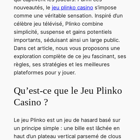
nouveautés, le
jeu plinko casino
s’impose
comme une véritable sensation. Inspiré d’un
célèbre jeu télévisé, Plinko combine
simplicité, suspense et gains potentiels
importants, séduisant ainsi un large public.
Dans cet article, nous vous proposons une
exploration complète de ce jeu fascinant, ses
règles, ses stratégies et les meilleures
plateformes pour y jouer.
Qu’est-ce que le Jeu Plinko
Casino ?
Le jeu Plinko est un jeu de hasard basé sur
un principe simple : une bille est lâchée en
haut d’un plateau vertical parsemé de clous