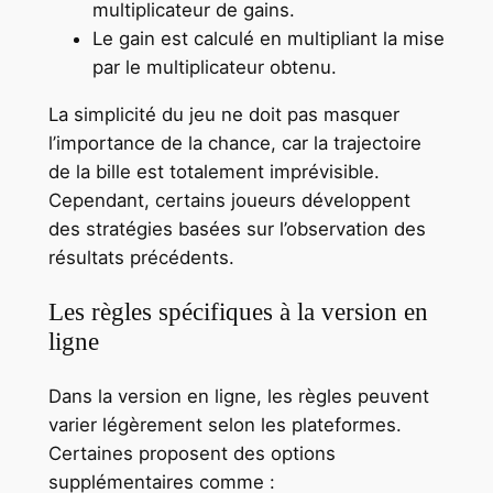
multiplicateur de gains.
Le gain est calculé en multipliant la mise
par le multiplicateur obtenu.
La simplicité du jeu ne doit pas masquer
l’importance de la chance, car la trajectoire
de la bille est totalement imprévisible.
Cependant, certains joueurs développent
des stratégies basées sur l’observation des
résultats précédents.
Les règles spécifiques à la version en
ligne
Dans la version en ligne, les règles peuvent
varier légèrement selon les plateformes.
Certaines proposent des options
supplémentaires comme :