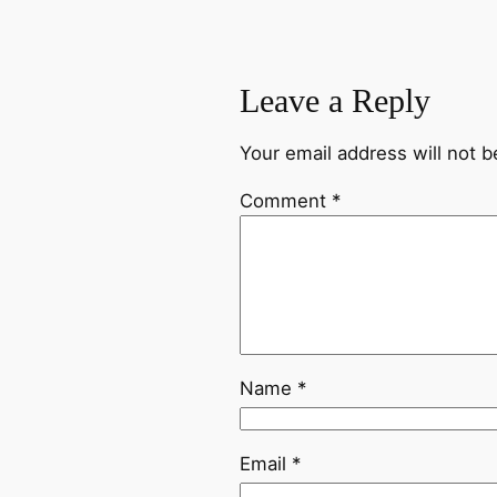
Leave a Reply
Your email address will not b
Comment
*
Name
*
Email
*