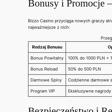
Bonusy i Promocje –
Bizzo Casino przyciąga nowych graczy atr
najważniejsze z nich:
Przeg
Rodzaj Bonusu
O
Bonus Powitalny
100% do 1000 PLN + 
Bonus Reload
50% do 500 PLN
Darmowe Spiny
Codzienne darmowe sp
Program VIP
Ekskluzywne nagrody 
Bezpieczeństwo i Re