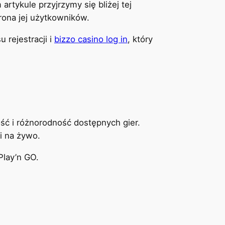
artykule przyjrzymy się bliżej tej
rona jej użytkowników.
 rejestracji i
bizzo casino log in
, który
ść i różnorodność dostępnych gier.
i na żywo.
Play’n GO.