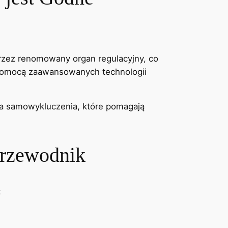
 przez renomowany organ regulacyjny, co
a pomocą zaawansowanych technologii
zia samowykluczenia, które pomagają
Przewodnik
: