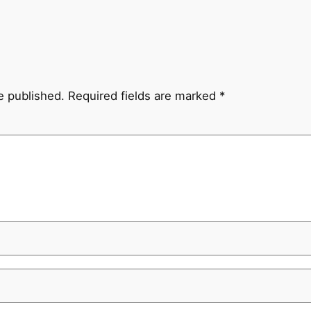
e published.
Required fields are marked
*