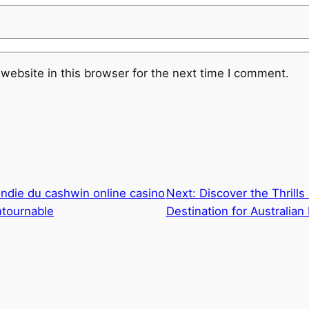
website in this browser for the next time I comment.
ndie du cashwin online casino
Next:
Discover the Thrills
ntournable
Destination for Australian