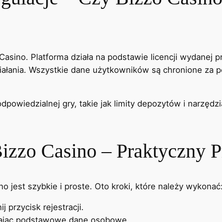
Casino. Platforma działa na podstawie licencji wydanej
działania. Wszystkie dane użytkowników są chronione z
owiedzialnej gry, takie jak limity depozytów i narzęd
izzo Casino – Praktyczny 
no jest szybkie i proste. Oto kroki, które należy wykonać
j przycisk rejestracji.
odając podstawowe dane osobowe.