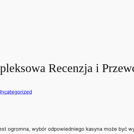
leksowa Recenzja i Przewo
Uncategorized
a jest ogromna, wybór odpowiedniego kasyna może być w