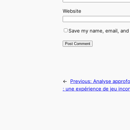
Website
Save my name, email, and 
←
Previous:
Analyse approfo
: une expérience de jeu inco