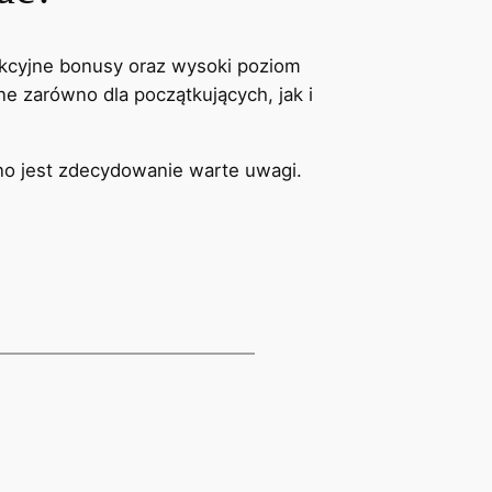
rakcyjne bonusy oraz wysoki poziom
zne zarówno dla początkujących, jak i
no jest zdecydowanie warte uwagi.