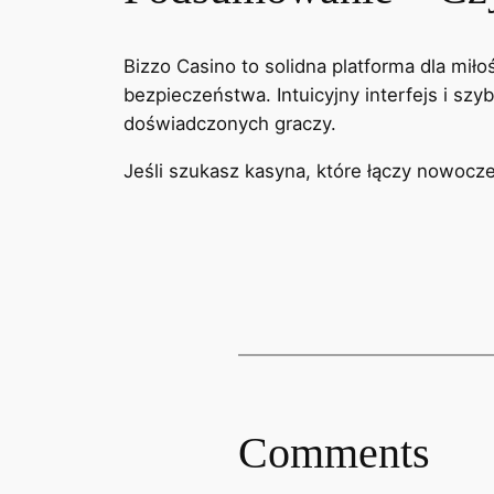
Bizzo Casino to solidna platforma dla mił
bezpieczeństwa. Intuicyjny interfejs i szyb
doświadczonych graczy.
Jeśli szukasz kasyna, które łączy nowocz
Comments