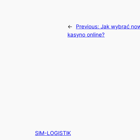
←
Previous:
Jak wybrać no
kasyno online?
SIM-LOGISTIK