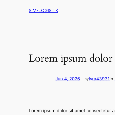
Skip
SIM-LOGISTIK
to
content
Lorem ipsum dolor 
Jun 4, 2026
—
lyra43931
in
by
Lorem ipsum dolor sit amet consectetur ad