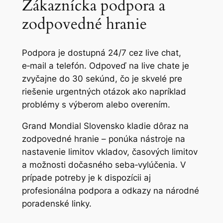
Zákaznícka podpora a
zodpovedné hranie
Podpora je dostupná 24/7 cez live chat,
e‑mail a telefón. Odpoveď na live chate je
zvyčajne do 30 sekúnd, čo je skvelé pre
riešenie urgentných otázok ako napríklad
problémy s výberom alebo overením.
Grand Mondial Slovensko kladie dôraz na
zodpovedné hranie – ponúka nástroje na
nastavenie limitov vkladov, časových limitov
a možnosti dočasného seba‑vylúčenia. V
prípade potreby je k dispozícii aj
profesionálna podpora a odkazy na národné
poradenské linky.