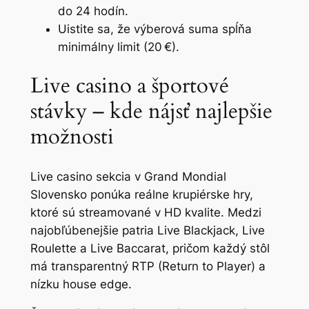
do 24 hodín.
Uistite sa, že výberová suma spĺňa
minimálny limit (20 €).
Live casino a športové
stávky – kde nájsť najlepšie
možnosti
Live casino sekcia v Grand Mondial
Slovensko ponúka reálne krupiérske hry,
ktoré sú streamované v HD kvalite. Medzi
najobľúbenejšie patria Live Blackjack, Live
Roulette a Live Baccarat, pričom každý stôl
má transparentný RTP (Return to Player) a
nízku house edge.