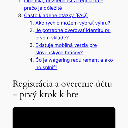
Licencia, bezpečnosť a regulácia –
prečo je dôležité
Často kladené otázky (FAQ)
Ako rýchlo môžem vybrať výhru?
Je potrebné overovať identitu pri
prvom vklade?
Existuje mobilná verzia pre
slovenských hráčov?
Čo je wagering requirement a ako
ho splniť?
Registrácia a overenie účtu
– prvý krok k hre