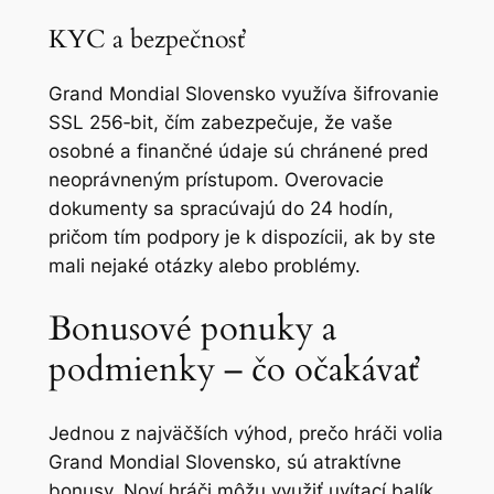
KYC a bezpečnosť
Grand Mondial Slovensko využíva šifrovanie
SSL 256‑bit, čím zabezpečuje, že vaše
osobné a finančné údaje sú chránené pred
neoprávneným prístupom. Overovacie
dokumenty sa spracúvajú do 24 hodín,
pričom tím podpory je k dispozícii, ak by ste
mali nejaké otázky alebo problémy.
Bonusové ponuky a
podmienky – čo očakávať
Jednou z najväčších výhod, prečo hráči volia
Grand Mondial Slovensko, sú atraktívne
bonusy. Noví hráči môžu využiť uvítací balík,