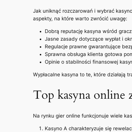
Jak uniknąć rozczarowań i wybrać kasyno
aspekty, na które warto zwrócić uwagę:
Dobrą reputację kasyna wśród gracz
Jasne zasady dotyczące wypłat i ok
Regulacje prawne gwarantujące bezp
Sprawna obsługa klienta gotowa pom
Opinie o stabilności finansowej kasyna
Wypłacalne kasyna to te, które działają t
Top kasyna online 
Na rynku gier online funkcjonuje wiele kas
Kasyno A charakteryzuje się rewelac