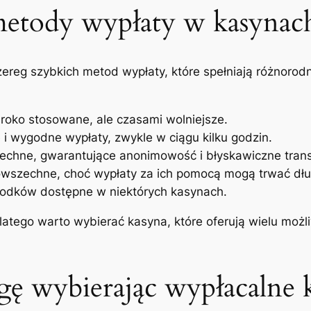
metody wypłaty w kasynac
ereg szybkich metod wypłaty, które spełniają różnorod
roko stosowane, ale czasami wolniejsze.
e i wygodne wypłaty, zwykle w ciągu kilku godzin.
zechne, gwarantujące anonimowość i błyskawiczne trans
powszechne, choć wypłaty za ich pomocą mogą trwać dłu
rodków dostępne w niektórych kasynach.
latego warto wybierać kasyna, które oferują wielu mo
ę wybierając wypłacalne 