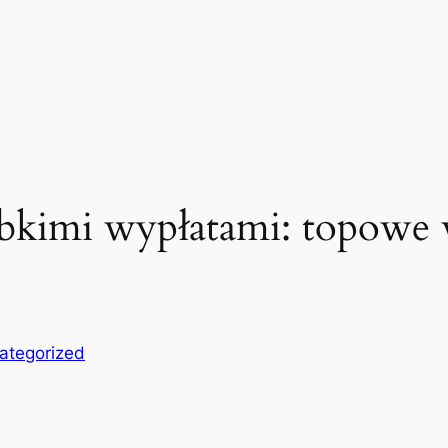
ybkimi wypłatami: topowe 
ategorized