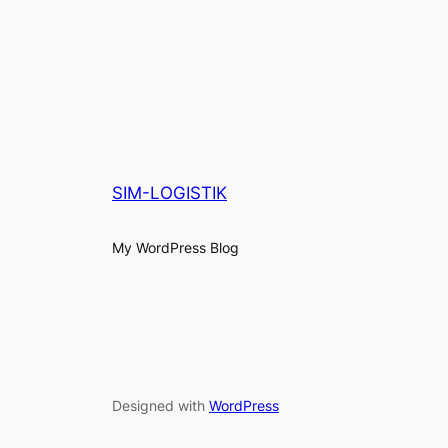
SIM-LOGISTIK
My WordPress Blog
Designed with
WordPress