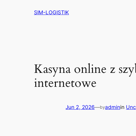
Skip
SIM-LOGISTIK
to
content
Kasyna online z sz
internetowe
Jun 2, 2026
—
admin
in
Unc
by