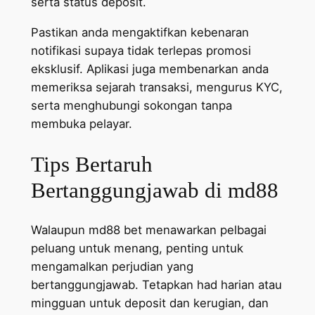
serta status deposit.
Pastikan anda mengaktifkan kebenaran
notifikasi supaya tidak terlepas promosi
eksklusif. Aplikasi juga membenarkan anda
memeriksa sejarah transaksi, mengurus KYC,
serta menghubungi sokongan tanpa
membuka pelayar.
Tips Bertaruh
Bertanggungjawab di md88
Walaupun md88 bet menawarkan pelbagai
peluang untuk menang, penting untuk
mengamalkan perjudian yang
bertanggungjawab. Tetapkan had harian atau
mingguan untuk deposit dan kerugian, dan