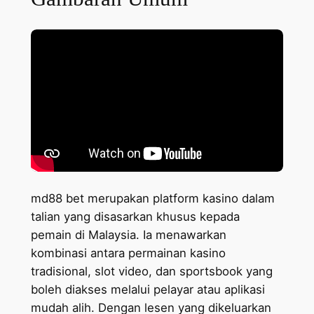
md88 bet merupakan platform kasino dalam
talian yang disasarkan khusus kepada
pemain di Malaysia. Ia menawarkan
kombinasi antara permainan kasino
tradisional, slot video, dan sportsbook yang
boleh diakses melalui pelayar atau aplikasi
mudah alih. Dengan lesen yang dikeluarkan