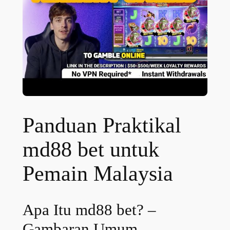
Panduan Praktikal
md88 bet untuk
Pemain Malaysia
Apa Itu md88 bet? –
Gambaran Umum