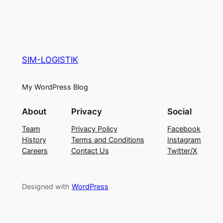
SIM-LOGISTIK
My WordPress Blog
About
Privacy
Social
Team
Privacy Policy
Facebook
History
Terms and Conditions
Instagram
Careers
Contact Us
Twitter/X
Designed with
WordPress