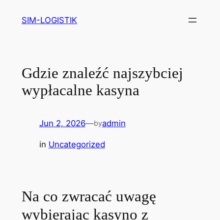
Skip
SIM-LOGISTIK
to
content
Gdzie znaleźć najszybciej
wypłacalne kasyna
Jun 2, 2026
—
admin
by
in
Uncategorized
Na co zwracać uwagę
wybierając kasyno z