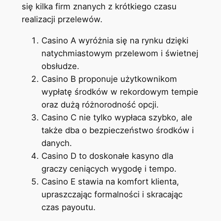
się kilka firm znanych z krótkiego czasu
realizacji przelewów.
Casino A wyróżnia się na rynku dzięki
natychmiastowym przelewom i świetnej
obsłudze.
Casino B proponuje użytkownikom
wypłatę środków w rekordowym tempie
oraz dużą różnorodność opcji.
Casino C nie tylko wypłaca szybko, ale
także dba o bezpieczeństwo środków i
danych.
Casino D to doskonałe kasyno dla
graczy ceniących wygodę i tempo.
Casino E stawia na komfort klienta,
upraszczając formalności i skracając
czas payoutu.