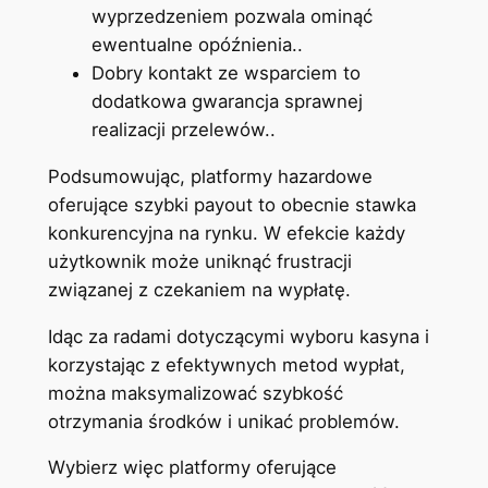
wyprzedzeniem pozwala ominąć
ewentualne opóźnienia..
Dobry kontakt ze wsparciem to
dodatkowa gwarancja sprawnej
realizacji przelewów..
Podsumowując, platformy hazardowe
oferujące szybki payout to obecnie stawka
konkurencyjna na rynku. W efekcie każdy
użytkownik może uniknąć frustracji
związanej z czekaniem na wypłatę.
Idąc za radami dotyczącymi wyboru kasyna i
korzystając z efektywnych metod wypłat,
można maksymalizować szybkość
otrzymania środków i unikać problemów.
Wybierz więc platformy oferujące